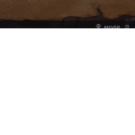
Aktivität
LINKS
PARTNER
Offizielle ARK Community
Partner werden
Roadmap ARK2
Roadmap ARK: Survival Acended
ARK2.de Status