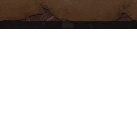
RK2 und
INFORMATIONEN
Welt von
 und
Impressum
insam auf
Datenschutzbestimmungen
Community Regeln
er ARK-
Nutzungsbestimmungen
Cookie Einstellungen
Kontakt