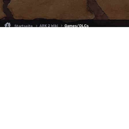
ARK 2 Wiki
Games/DLCs
Startseite
Willkommen auf ARK2.de, wo du stets auf dem neuesten Stand über A
ARK: Survival Ascended bleibst! Tauche mit uns ein in die faszinierende 
ARK, und sei immer bestens informiert über die aktuellsten Patchnotes
News. Hier findest du eine leidenschaftliche Community, die sich geme
spannende Abenteuer begibt und sich über die Entwicklungen in ARK
austauscht. Verpasse keine wichtigen Updates mehr und sei Teil unser
Familie, in der Wissen geteilt und Abenteuer gemeinsam erlebt werden!
Andere Inoffizielle Internationale ARK2/
ASA
Communities