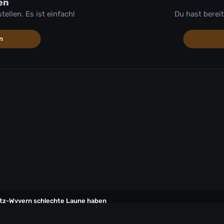
en
llen. Es ist einfach!
Du hast berei
n
itz-Wyvern schlechte Laune haben