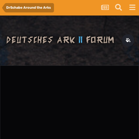
DrSchabe Around the Arks