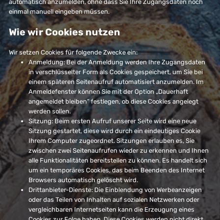
automatisch anzumelden, ohne dass Sie Ihre Zugangsdaten noch
einmal manuell eingeben müssen.
Wie wir Cookies nutzen
Wir setzen Cookies für folgende Zwecke ein:
Anmeldung: Bei der Anmeldung werden Ihre Zugangsdaten
in verschlüsselter Form als Cookies gespeichert, um Sie bei
einem späteren Seitenaufruf automatisiert anzumelden. Im
Anmeldefenster können Sie mit der Option „Dauerhaft
angemeldet bleiben“ festlegen, ob diese Cookies angelegt
werden sollen.
Sitzung: Beim ersten Aufruf unserer Seite wird eine neue
Sitzung gestartet, diese wird durch ein eindeutiges Cookie
Ihrem Computer zugeordnet. Sitzungen erlauben es, Sie
zwischen zwei Seitenaufrufen wieder zu erkennen und Ihnen
alle Funktionalitäten bereitstellen zu können. Es handelt sich
um ein temporäres Cookies, das beim Beenden des Internet
Browsers automatisch gelöscht wird.
Drittanbieter-Dienste: Die Einblendung von Werbeanzeigen
oder das Teilen von Inhalten auf sozialen Netzwerken oder
vergleichbaren Internetseiten kann die Erzeugung eines
Cookies zur Folge haben. Diese Cookies werden nicht direkt