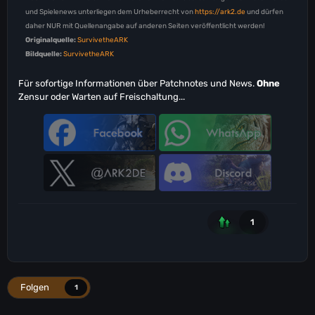
und Spielenews unterliegen dem Urheberrecht von
https://ark2.de
und dürfen
daher NUR mit Quellenangabe auf anderen Seiten veröffentlicht werden!
Originalquelle:
SurvivetheARK
Bildquelle:
SurvivetheARK
Für sofortige Informationen über Patchnotes und News.
Ohne
Zensur oder Warten auf Freischaltung...
1
Folgen
1