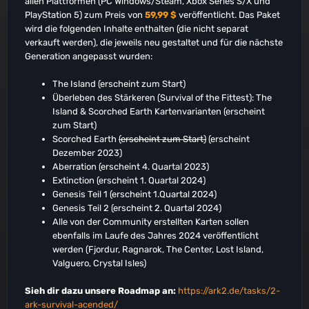
allen Plattformen (PC Windows/Steam, Xbox Series S/X und
PlayStation 5) zum Preis von
59,99 $
veröffentlicht. Das Paket
wird die folgenden Inhalte enthalten (die nicht separat
verkauft werden), die jeweils neu gestaltet und für die nächste
Generation angepasst wurden:
The Island (erscheint zum Start)
Überleben des Stärkeren (Survival of the Fittest): The
Island & Scorched Earth Kartenvarianten (erscheint
zum Start)
Scorched Earth
(erscheint zum Start)
(erscheint
Dezember 2023)
Aberration (erscheint 4. Quartal 2023)
Extinction (erscheint 1. Quartal 2024)
Genesis Teil 1 (erscheint 1.Quartal 2024)
Genesis Teil 2 (erscheint 2. Quartal 2024)
Alle von der Community erstellten Karten sollen
ebenfalls im Laufe des Jahres 2024 veröffentlicht
werden (Fjordur, Ragnarok, The Center, Lost Island,
Valguero, Crystal Isles)
Sieh dir dazu unsere Roadmap an:
https://ark2.de/tasks/2-
ark-survival-acended/