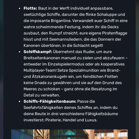
Flotte:
Baut in der Werft individuell anpassbare,
seetüchtige Schiffe, darunter die flinke Schaluppe und
die imposante Brigantine. Verwandelt euer Schiff in eine
wahre schwimmende Festung, indem ihr die Decks
ausbaut, den Rumpf streicht, eure eigene Piratenflagge
hisst und mit Seemannsliedern, die das Donnern der
Kanonen übertönen, in die Schlacht segelt!
Schiffskampf:
Übernehmt das Ruder, um eure
Breitseitenkanonen manuell zu zielen und abzufeuern –
entweder im Einzelspielermodus oder als kooperatives
Multiplayer-Team! Setze Spezialmunition wie Brand-
und Ätzkanonenkugeln ein, um feindlichen Flotten
keine Gnade zu gewähren und sie auf den Grund des
Meeres zu schicken – ganz ohne die Besatzung im
Detail zu verwalten.
Schiffs-Fähigkeitenbaum:
Passe die
Seefahrtsfähigkeiten deines Schiffes an, indem du
deine Beute in drei verschiedene Fähigkeitsbäume
investierst: Piraterie, Handel und Luxus.