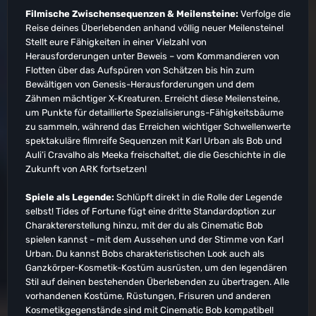
Filmische Zwischensequenzen & Meilensteine:
Verfolge die
Reise deines Überlebenden anhand völlig neuer Meilensteine!
Stellt eure Fähigkeiten in einer Vielzahl von
Herausforderungen unter Beweis – vom Kommandieren von
Flotten über das Aufspüren von Schätzen bis hin zum
Bewältigen von Genesis-Herausforderungen und dem
Zähmen mächtiger X-Kreaturen. Erreicht diese Meilensteine,
um Punkte für detaillierte Spezialisierungs-Fähigkeitsbäume
zu sammeln, während das Erreichen wichtiger Schwellenwerte
spektakuläre filmreife Sequenzen mit Karl Urban als Bob und
Auli’i Cravalho als Meeka freischaltet, die die Geschichte in die
Zukunft von ARK fortsetzen!
Spiele als Legende:
Schlüpft direkt in die Rolle der Legende
selbst! Tides of Fortune fügt eine dritte Standardoption zur
Charaktererstellung hinzu, mit der du als Cinematic Bob
spielen kannst – mit dem Aussehen und der Stimme von Karl
Urban. Du kannst Bobs charakteristischen Look auch als
Ganzkörper-Kosmetik-Kostüm ausrüsten, um den legendären
Stil auf deinen bestehenden Überlebenden zu übertragen. Alle
vorhandenen Kostüme, Rüstungen, Frisuren und anderen
Kosmetikgegenstände sind mit Cinematic Bob kompatibel!