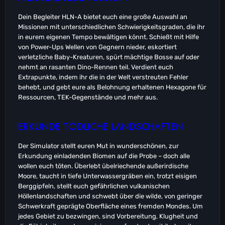
Dein Begleiter HLN-A bietet euch eine große Auswahl an
Missionen mit unterschiedlichen Schwierigkeitsgraden, die ihr
in eurem eigenen Tempo bewältigen könnt. Schießt mit Hilfe
von Power-Ups Wellen von Gegnern nieder, eskortiert
verletzliche Baby-Kreaturen, spürt mächtige Bosse auf oder
nehmt an rasanten Dino-Rennen teil. Verdient euch
Extrapunkte, indem ihr die in der Welt verstreuten Fehler
behebt, und gebt eure als Belohnung erhaltenen Hexagone für
Ressourcen, TEK-Gegenstände und mehr aus.
ERKUNDE TÖDLICHE LANDSCHAFTEN
Der Simulator stellt euren Mut in wunderschönen, zur
Erkundung einladenden Biomen auf die Probe – doch alle
wollen euch töten. Überlebt übelriechende außerirdische
Moore, taucht in tiefe Unterwassergräben ein, trotzt eisigen
Berggipfeln, stellt euch gefährlichen vulkanischen
Höllenlandschaften und schwebt über die wilde, von geringer
Schwerkraft geprägte Oberfläche eines fremden Mondes. Um
jedes Gebiet zu bezwingen, sind Vorbereitung, Klugheit und