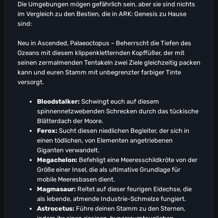
Die Umgebungen mögen gefährlich sein, aber sie sind nichts
im Vergleich zu den Bestien, die in ARK: Genesis zu Hause
sind:
Neu in Ascended, Palaeoctopus – Beherrscht die Tiefen des
Ozeans mit diesem klippenkletternden Kopffüßer, der mit
seinen zermalmenden Tentakeln zwei Ziele gleichzeitig packen
kann und euren Stamm mit unbegrenzter farbiger Tinte
versorgt.
Bloodstalker:
Schwingt euch auf diesem
spinnennetzwebenden Schrecken durch das tückische
Blätterdach der Moore.
Ferox:
Sucht diesen niedlichen Begleiter, der sich in
einen tödlichen, von Elementen angetriebenen
Giganten verwandelt.
Megachelon:
Befehligt eine Meeresschildkröte von der
Größe einer Insel, die als ultimative Grundlage für
mobile Meeresbasen dient.
Magmasaur:
Reitet auf dieser feurigen Eidechse, die
als lebende, atmende Industrie-Schmelze fungiert.
Astrocetus:
Führe deinen Stamm zu den Sternen,