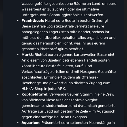
Wasser gefüllte, geschlossene Räume an Land, um eure
Wasserbestien zu züchten oder die ultimative
untergetauchte Schmugglerhöhle zu entwerfen.
Frachtbuch:
Haltet eure Beute in bester Ordnung!
Diese zentrale Logistikzentrale vernetzt alle eure
nahegelegenen Lagerkisten miteinander, sodass ihr
mühelos den Überblick behalten, alles organisieren und
genau das herausholen könnt, was ihr aus eurem
gesamten Piratenrefugium benötigt.
Markt:
Richtet euren eigenen, kartenweiten Basar ein!
An diesem von Spielern betriebenen Handelsposten
könnt ihr eure Beute feilbieten, Kauf- und
Verkaufsaufträge erteilen und mit Hexagons Geschäfte
abschließen. Er fungiert zudem als Offshore-
Hexchange und gewährt euch direkten Zugang zum
HLN-A-Shop in jeder ARK.
Kopfgeldtafel:
Verwandelt euren Stamm in eine Crew
von Söldnern! Diese Missionszentrale vergibt
gemeinsame, wiederholbare und dynamisch generierte
Aufträge zur Jagd auf bestimmte Ziele – im Austausch
gegen eine saftige Beute an Hexagons.
Aquarium:
Präsentiert eure seltensten Meeresfänge in