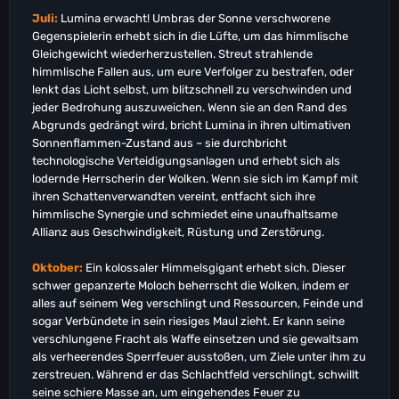
Juli:
Lumina erwacht! Umbras der Sonne verschworene
Gegenspielerin erhebt sich in die Lüfte, um das himmlische
Gleichgewicht wiederherzustellen. Streut strahlende
himmlische Fallen aus, um eure Verfolger zu bestrafen, oder
lenkt das Licht selbst, um blitzschnell zu verschwinden und
jeder Bedrohung auszuweichen. Wenn sie an den Rand des
Abgrunds gedrängt wird, bricht Lumina in ihren ultimativen
Sonnenflammen-Zustand aus – sie durchbricht
technologische Verteidigungsanlagen und erhebt sich als
lodernde Herrscherin der Wolken. Wenn sie sich im Kampf mit
ihren Schattenverwandten vereint, entfacht sich ihre
himmlische Synergie und schmiedet eine unaufhaltsame
Allianz aus Geschwindigkeit, Rüstung und Zerstörung.
Oktober:
Ein kolossaler Himmelsgigant erhebt sich. Dieser
schwer gepanzerte Moloch beherrscht die Wolken, indem er
alles auf seinem Weg verschlingt und Ressourcen, Feinde und
sogar Verbündete in sein riesiges Maul zieht. Er kann seine
verschlungene Fracht als Waffe einsetzen und sie gewaltsam
als verheerendes Sperrfeuer ausstoßen, um Ziele unter ihm zu
zerstreuen. Während er das Schlachtfeld verschlingt, schwillt
seine schiere Masse an, um eingehendes Feuer zu