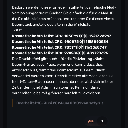
Dadurch werden diese für jede installierte kosmetische Mod-
Version ausgedruckt. Suchen Sie einfach die für die Mod-ID,
die Sie aktualisieren müssen, und kopieren Sie dieses vierte
Datenstück anstelle des alten in die Whitelists.
Zitat
Kosmetische Whitelist CRC: 1030997|0|1|-1321326967
Kosmetische Whitelist CRC: 980875|0|1|1158890534
Kosmetische Whitelist CRC: 985917|0|1|1163568749
Kosmetische Whitelist CRC: 974285|0|1|-489728695
Der Druckbefehl gibt auch 1 für die Platzierung „Nicht-
Daten-Nur zulassen“ aus, wenn er erkennt, dass dies
erforderlich ist, damit das Kosmetikum auf dem Client
verwendet werden kann. Derzeit melden alle Mods, dass sie
Nicht-Daten-Blaupausen haben, aber das wird sich mit der
Zeit ändern, und Administratoren sollten sich darauf
vorbereiten, dies mit größerer Sorgfalt zu aktivieren.
Bearbeitet
18. Juni 2024 um 08:01
von satyrus
1