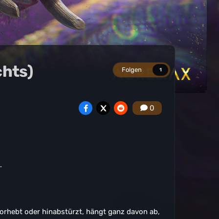
chts)
Folgen
1
0
.
porhebt oder hinabstürzt, hängt ganz davon ab,