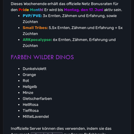
Dieses Wochenende erhält das offizielle Netz Bonusraten für
den
Pr
id
e
Mo
nt
h!
Er wird bis
Montag, den 17. Juni
aktiv sein.
PVP/PVE:
3x Ernten, Zähmen und Erfahrung, sowie
Züchten
Small Tribes:
5,5x Ernten, Zähmen und Erfahrung + 5x
Züchten
ARKpocalypse:
6x Ernten, Zähmen, Erfahrung und
Züchten
FARBEN WILDER DINOS
Dunkelviolett
Orange
Rot
Hellgelb
Minze
Gletscherfarben
HellRosa
TiefRosa
MittelLavendel
Inoffizielle Server können dies verwenden, indem sie das