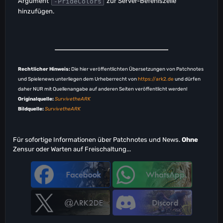
Argument
zur Server-Befehlszeile
-PrideColors
hinzufügen.
Rechtlicher Hinweis:
Die hier veröffentlichten Übersetzungen von Patchnotes
und Spielenews unterliegen dem Urheberrecht von
https://ark2.de
und dürfen
daher NUR mit Quellenangabe auf anderen Seiten veröffentlicht werden!
Originalquelle:
SurvivetheARK
Bildquelle:
SurvivetheARK
Für sofortige Informationen über Patchnotes und News.
Ohne
Zensur oder Warten auf Freischaltung...