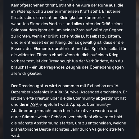
Kampfgeschehen thront, strahlt eine Aura der Ruhe aus, die
im Widerspruch zu seiner immensen Kraft steht. Er ist eine
Kreatur, die sich nicht um Kleinigkeiten kümmert - im
wahrsten Sinne des Wortes - und alles unter der Größe eines
Spinosauriers ignoriert, um seinen Zorn auf würdige Gegner
zu richten. Wenn er brüllt, scheint die Luft selbst zu zittern,
und er entfesselt einen Klang, der so gewaltig ist, dass er die
Essenz des Elements durchbricht und das Spielfeld selbst für
die wildesten Titanen ebnet. Wenn du dich auf einen Krieg
vorbereitest, ist der Dreadnoughtus der Verbündete, den du
brauchst - ein überragendes Zeugnis des Überlebens gegen
alle Widrigkeiten.
Der Dreadnoughtus wird zusammen mit Extinction am 16.
Dezember kostenlos in ARK: Survival Ascended erscheinen. Er
ist die vierte Kreatur, über die die Community abgestimmt hat
und die in
ASA
eingeführt wird. Apropos Community-
Abstimmung - macht euch bereit, kreativ zu werden und
eurer Stimme wieder Gehör zu verschaffen! Wir werden bald
die nächste Abstimmung starten, um zu entscheiden, welche
prähistorische Bestie nächstes Jahr durch Valguero streifen
wird.