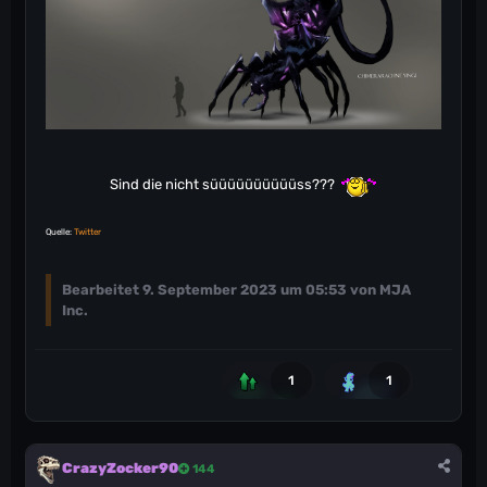
Sind die nicht süüüüüüüüüüss???
Quelle:
Twitter
Bearbeitet
9. September 2023 um 05:53
von MJA
Inc.
1
1
CrazyZocker90
144