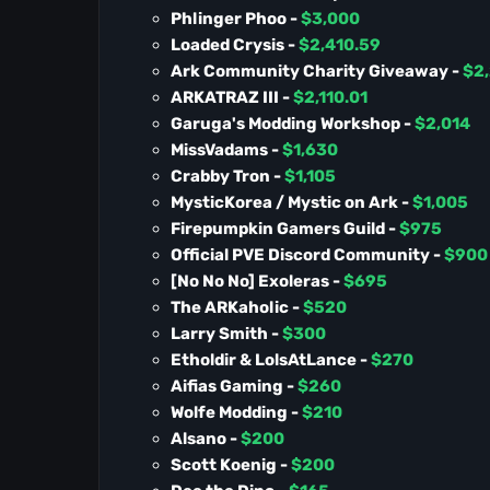
Phlinger Phoo -
$3,000
Loaded Crysis -
$2,410.59
Ark Community Charity Giveaway -
$2,
ARKATRAZ III -
$2,110.01
Garuga's Modding Workshop -
$2,014
MissVadams -
$1,630
Crabby Tron -
$1,105
MysticKorea / Mystic on Ark -
$1,005
Firepumpkin Gamers Guild -
$975
Official PVE Discord Community -
$900
[No No No] Exoleras -
$695
The ARKaholic -
$520
Larry Smith -
$300
Etholdir & LolsAtLance -
$270
Aifias Gaming -
$260
Wolfe Modding -
$210
Alsano -
$200
Scott Koenig -
$200