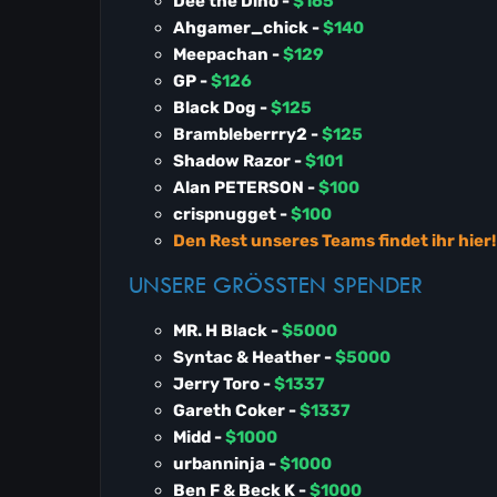
Dee the Dino -
$165
Ahgamer_chick -
$140
Meepachan -
$129
GP -
$126
Black Dog -
$125
Brambleberrry2 -
$125
Shadow Razor -
$101
Alan PETERSON -
$100
crispnugget -
$100
Den Rest unseres Teams findet ihr hier!
UNSERE GRÖSSTEN SPENDER
MR. H Black -
$5000
Syntac & Heather -
$5000
Jerry Toro -
$1337
Gareth Coker -
$1337
Midd -
$1000
urbanninja -
$1000
Ben F & Beck K -
$1000