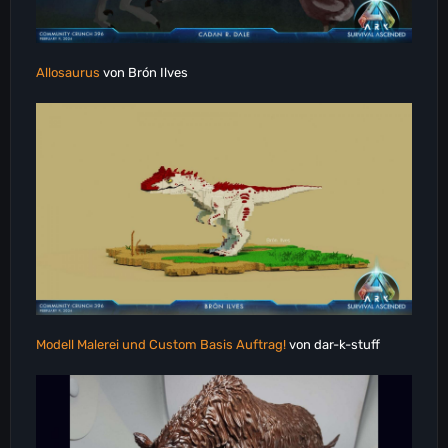
Allosaurus
von Brón Ilves
Modell Malerei und Custom Basis Auftrag!
von dar-k-stuff