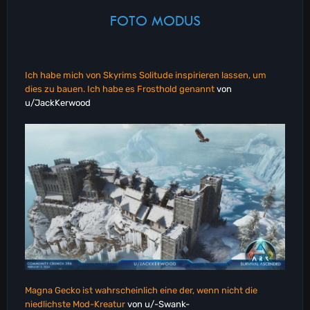
FOTO MODUS
Ich habe mich von Skyrims Solitude inspirieren lassen, um
dies zu bauen. Ich habe es Frosthold genannt
von
u/JackKerwood
Magna Gecko ist wahrscheinlich eine der, wenn nicht die
niedlichste Mod-Kreatur
von u/-Swank-