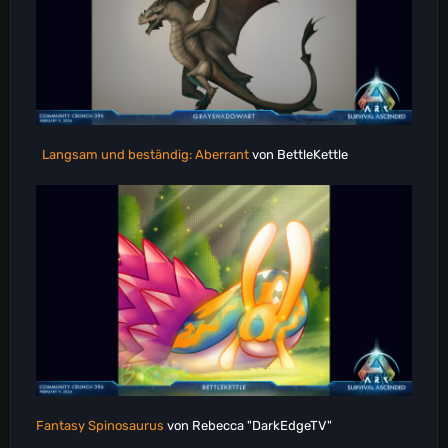
Langsam und beständig: Aberrant
von BettleKettle
Fantasy Spinosaurus
von Rebecca "DarkEdgeTV"