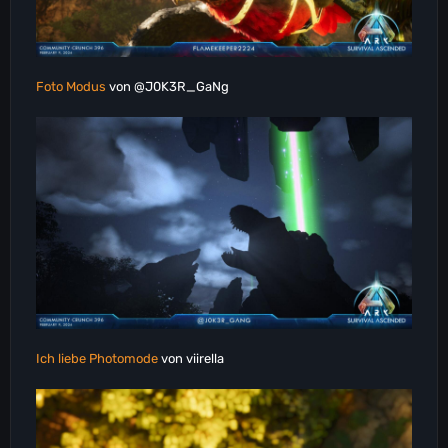
Foto Modus
von @J0K3R_GaNg
Ich liebe Photomode
von viirella