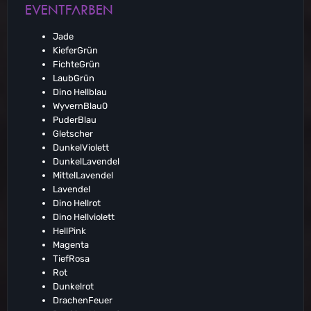
EVENTFARBEN
Jade
KieferGrün
FichteGrün
LaubGrün
Dino Hellblau
WyvernBlau0
PuderBlau
Gletscher
DunkelViolett
DunkelLavendel
MittelLavendel
Lavendel
Dino Hellrot
Dino Hellviolett
HellPink
Magenta
TiefRosa
Rot
Dunkelrot
DrachenFeuer