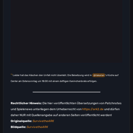
*1
Leider hat das Häschen den Unfall nicht überlebt. Die Beisetzung wird in
@Vakarian
's Küche auf
Center am Ostersonntag um 18:00 mit einem deftigen Kaninchenbrate erfolgen.
Rechtlicher Hinweis:
Die hier veröffentlichten Übersetzungen von Patchnotes
und Spielenews unterliegen dem Urheberrecht von
https://ark2.de
und dürfen
daher NUR mit Quellenangabe auf anderen Seiten veröffentlicht werden!
Originalquelle:
SurvivetheARK
Bildquelle:
SurvivetheARK