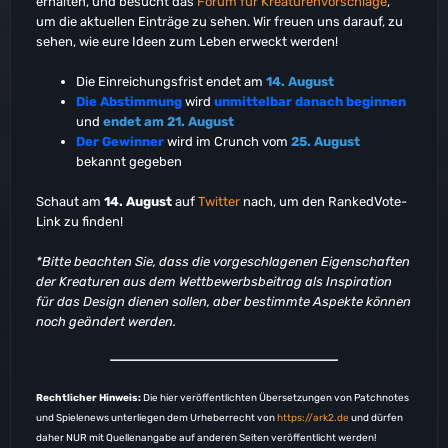
erhalten, und besucht das
Forum für Kreaturenvorschläge
,
um die aktuellen Einträge zu sehen. Wir freuen uns darauf, zu
sehen, wie eure Ideen zum Leben erweckt werden!
Die Einreichungsfrist endet am
14. August
Die Abstimmung
wird
unmittelbar danach
beginnen
und
endet am 21. August
Der Gewinner
wird im Crunch vom
25. August
bekannt gegeben
Schaut am
14. August
auf
Twitter
nach, um den RankedVote-
Link zu finden!
*Bitte beachten Sie, dass die vorgeschlagenen Eigenschaften
der Kreaturen aus dem Wettbewerbsbeitrag als Inspiration
für das Design dienen sollen, aber bestimmte Aspekte können
noch geändert werden.
Rechtlicher Hinweis:
Die hier veröffentlichten Übersetzungen von Patchnotes
und Spielenews unterliegen dem Urheberrecht von
https://ark2.de
und dürfen
daher NUR mit Quellenangabe auf anderen Seiten veröffentlicht werden!