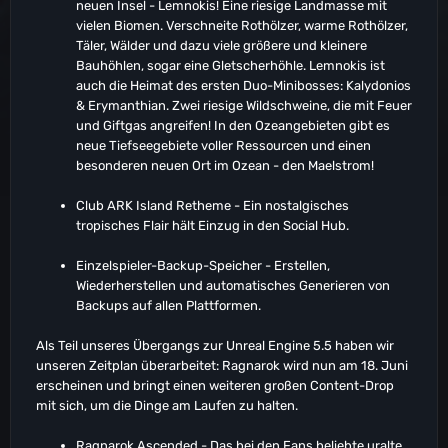
Thatch Hatchframe
neuen Insel - Lemnokis! Eine riesige Landmasse mit
Thatch Trapdoor
vielen Biomen. Verschneite Rothölzer, warme Rothölzer,
Thatch Cellar Door
Täler, Wälder und dazu viele größere und kleinere
Thatch Hanger Door
Bauhöhlen, sogar eine Gletscherhöhle. Lemnokis ist
Thatch Barn Door
auch die Heimat des ersten Duo-Minibosses: Kalydonios
Thatch Quarter Ceiling
& Erymanthian. Zwei riesige Wildschweine, die mit Feuer
Thatch Triangle Ceiling
und Giftgas angreifen! In den Ozeangebieten gibt es
Thatch Half Pillar
neue Tiefseegebiete voller Ressourcen und einen
Thatch Half Thin Pillar
besonderen neuen Ort im Ozean - den Maelstrom!
Thatch Half Beam
Thatch Half Thin Beam
Club ARK Island Retheme - Ein nostalgisches
Thatch Half Railing
tropisches Flair hält Einzug in den Social Hub.
Thatch Quarter Roof
Thatch Quarter Stair
Einzelspieler-Backup-Speicher - Erstellen,
Thatch Quarter Ramp
Wiederherstellen und automatisches Generieren von
Thatch Ramp Corner
Backups auf allen Plattformen.
Thatch Shallow Sloped Wall
Als Teil unseres Übergangs zur Unreal Engine 5.5 haben wir
Wood Half Pillar
unseren Zeitplan überarbeitet: Ragnarok wird nun am 18. Juni
Wood Half Thin Pillar
erscheinen und bringt einen weiteren großen Content-Drop
Wood Half Beam
mit sich, um die Dinge am Laufen zu halten.
Wood Half Thin Beam
Wood Half Railing
Ragnarok Ascended - Das bei den Fans beliebte uralte