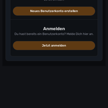
Steampunk Quarter Stair
Steampunk Quarter Ramp
Neues Benutzerkonto erstellen
Steampunk Ramp Corner
Steampunk Shallow Sloped Wall
Wasteland Half Pillar
Anmelden
Wasteland Half Thin Pillar
Du hast bereits ein Benutzerkonto? Melde Dich hier an.
Wasteland Half Beam
Wasteland Half Thin Beam
Jetzt anmelden
Wasteland Half Railing
Wasteland Quarter Roof
Wasteland Quarter Stair
Wasteland Quarter Ramp
Wasteland Ramp Corner
Wasteland Shallow Sloped Wall