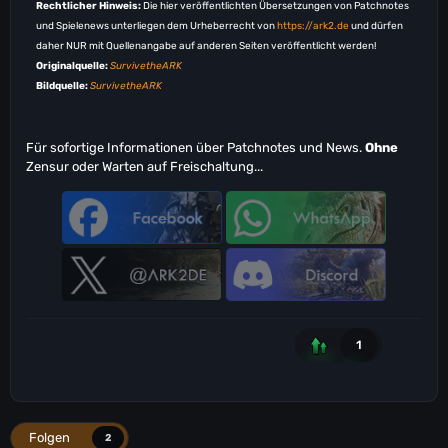
Adobe Quarter Roof
Rechtlicher Hinweis:
Die hier veröffentlichten Übersetzungen von Patchnotes
Adobe Quarter Stair
und Spielenews unterliegen dem Urheberrecht von
https://ark2.de
und dürfen
Adobe Quarter Ramp
daher NUR mit Quellenangabe auf anderen Seiten veröffentlicht werden!
Adobe Ramp Corner
Originalquelle:
SurvivetheARK
Adobe Shallow Sloped Wall
Bildquelle:
SurvivetheARK
Metal Half Pillar
Metal Half Thin Pillar
Für sofortige Informationen über Patchnotes und News.
Ohne
Zensur oder Warten auf Freischaltung...
Metal Half Beam
Metal Half Thin Beam
Metal Half Railing
Metal Quarter Roof
Metal Quarter Stair
Metal Quarter Ramp
Metal Ramp Corner
Metal Shallow Sloped Wall
1
Tek Half Pillar
Tek Half Thin Pillar
Tek Half Beam
Tek Half Thin Beam
Tek Half Railing
Folgen
2
Tek Quarter Roof