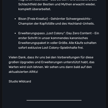
Wood Quarter Roof
Schlachtfeld der Bestien und Mythen erwacht wieder,
Wood Quarter Stair
komplett überarbeitet.
Wood Quarter Ramp
Wood Ramp Corner
Bison (Freie Kreatur) - Gehörnter Schwergewichts-
Wood Shallow Sloped Wall
Champion der Kopfstöße und des Hochland-Unheils.
Stone Half Pillar
Erweiterungspass „Lost Colony“: Day Zero Content - Ein
Stone Half Thin Pillar
erster Schritt in unser kommendes kanonisches
Stone Half Beam
Erweiterungspaket in voller Größe. Alle Käufe schalten
Stone Half Thin Beam
sofort exklusive Lost Colony-Spielinhalte frei.
Stone Half Railing
Stone Quarter Roof
Vielen Dank, dass ihr uns bei den Vorbereitungen für diese
Stone Quarter Stair
großen Upgrades und Erweiterungen unterstützt habt, das
Stone Quarter Ramp
Warten wird sich lohnen. Wir sehen uns dann bald auf den
Stone Ramp Corner
aktualisierten ARKs!
Stone Shallow Sloped Wall
Studio Wildcard
Adobe Half Pillar
Adobe Half Thin Pillar
Adobe Half Beam
Adobe Half Thin Beam
Adobe Half Railing