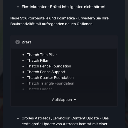
Eier-Inkubator - Brütet intelligenter, nicht härter!
Neue Strukturbauteile und Kosmetika - Erweitern Sie Ihre
Baukreativität mit aufregenden neuen Optionen.
Zitat
Thatch Thin Pillar
Thatch Pillar
Thatch Fence Foundation
Thatch Fence Support
Thatch Quarter Foundation
Thatch Triangle Foundation
Thatch Ladder
Thatch Railings
Aufklappen
Thatch Ramp
Thatch Staircase
Thatch Quarter Wall
Thatch Double Doorway
Großes Astraeos „Lemnokis“ Content Update - Das
Thatch Double Door
erste große Update von Astraeos kommt mit einer