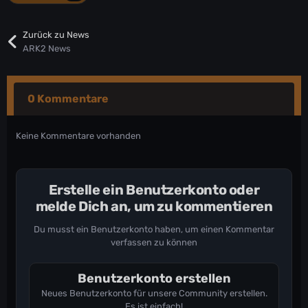
Tek Quarter Stair
Tek Quarter Ramp
Zurück zu News
Tek Ramp Corner
ARK2 News
Tek Shallow Sloped Wall
Frontier Half Pillar
Frontier Half Thin Pillar
0 Kommentare
Frontier Half Beam
Frontier Half Thin Beam
Keine Kommentare vorhanden
Frontier Half Railing
Frontier Quarter Roof
Frontier Quarter Stair
Frontier Quarter Ramp
Erstelle ein Benutzerkonto oder
Frontier Ramp Corner
melde Dich an, um zu kommentieren
Frontier Shallow Sloped Wall
Du musst ein Benutzerkonto haben, um einen Kommentar
Steampunk Half Pillar
verfassen zu können
Steampunk Half Thin Pillar
Steampunk Half Beam
Steampunk Half Thin Beam
Benutzerkonto erstellen
Steampunk Half Railing
Neues Benutzerkonto für unsere Community erstellen.
Steampunk Quarter Roof
Es ist einfach!