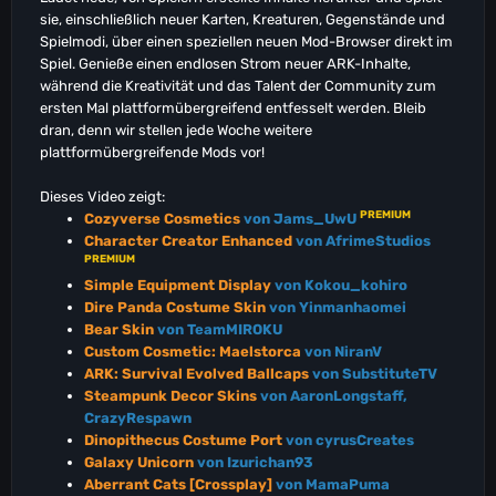
sie, einschließlich neuer Karten, Kreaturen, Gegenstände und
Spielmodi, über einen speziellen neuen Mod-Browser direkt im
Spiel. Genieße einen endlosen Strom neuer ARK-Inhalte,
während die Kreativität und das Talent der Community zum
ersten Mal plattformübergreifend entfesselt werden. Bleib
dran, denn wir stellen jede Woche weitere
plattformübergreifende Mods vor!
Dieses Video zeigt:
PREMIUM
Cozyverse Cosmetics
von Jams_UwU
Character Creator Enhanced
von AfrimeStudios
PREMIUM
Simple Equipment Display
von Kokou_kohiro
Dire Panda Costume Skin
von Yinmanhaomei
Bear Skin
von TeamMIROKU
Custom Cosmetic: Maelstorca
von NiranV
ARK: Survival Evolved Ballcaps
von SubstituteTV
Steampunk Decor Skins
von AaronLongstaff,
CrazyRespawn
Dinopithecus Costume Port
von cyrusCreates
Galaxy Unicorn
von Izurichan93
Aberrant Cats [Crossplay]
von MamaPuma