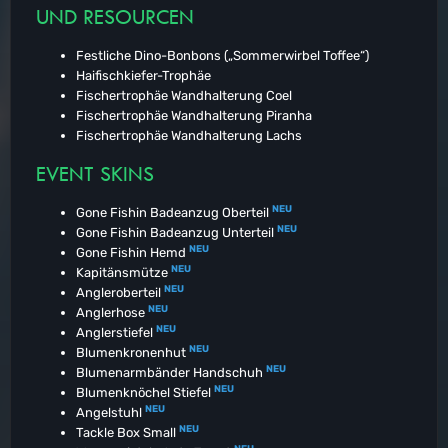
UND RESOURCEN
Festliche Dino-Bonbons („Sommerwirbel Toffee“)
Haifischkiefer-Trophäe
Fischertrophäe Wandhalterung Coel
Fischertrophäe Wandhalterung Piranha
Fischertrophäe Wandhalterung Lachs
EVENT SKINS
NEU
Gone Fishin Badeanzug Oberteil
NEU
Gone Fishin Badeanzug Unterteil
NEU
Gone Fishin Hemd
NEU
Kapitänsmütze
NEU
Angleroberteil
NEU
Anglerhose
NEU
Anglerstiefel
NEU
Blumenkronenhut
NEU
Blumenarmbänder Handschuh
NEU
Blumenknöchel Stiefel
NEU
Angelstuhl
NEU
Tackle Box Small