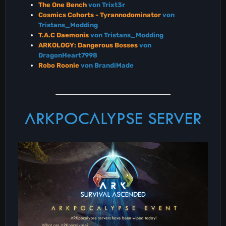
The One Bench
von Trixt3r
Cosmics Cohorts - Tyrannodominator
von
Tristans_Modding
T.A.C Daemonis
von Tristans_Modding
ARKOLOGY: Dangerous Bosses
von
DragonHeart7998
Robo Roonie
von BrandiMade
ARKPOCALYPSE SERVER