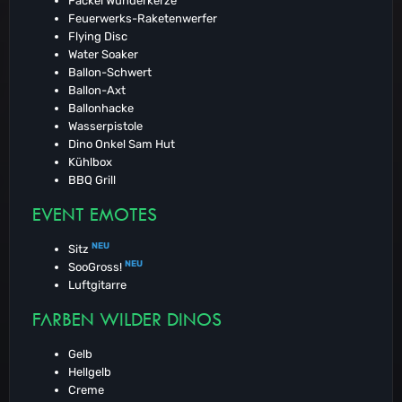
Fackel Wunderkerze
Feuerwerks-Raketenwerfer
Flying Disc
Water Soaker
Ballon-Schwert
Ballon-Axt
Ballonhacke
Wasserpistole
Dino Onkel Sam Hut
Kühlbox
BBQ Grill
EVENT EMOTES
NEU
Sitz
NEU
SooGross!
Luftgitarre
FARBEN WILDER DINOS
Gelb
Hellgelb
Creme