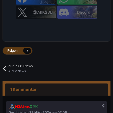
Folgen
1
Zurück zu News
ARK2 News
1 Kommentar
MJA Inc.
300
Geschrieben
21. März 2026 um 07:08