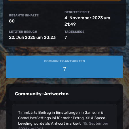
BENUTZER SEIT
GESAMTE INHALTE
4. November 2023 um
80
21:49
LETZTER BESUCH
TAGESSIEGE
22. Juli 2025 um 20:23
7
COMMUNITY-ANTWORTEN
7
Community-Antworten
Timmbarts
Beitrag
in
Einstellungen in Game.ini &
GameUserSettings.ini für mehr Ertrag, XP & Speed-
Leveling
wurde als Antwort markiert
15. September
2024 um 12:11