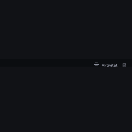
Aktivität
LINKS
PARTNER
Offizielle ARK Community
Partner werden
Roadmap ARK2
Roadmap ARK: Survival Acended
ARK2.de Status