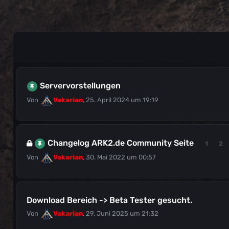
Servervorstellungen
Von
Vakarian
,
25. April 2024 um 19:19
Changelog ARK2.de Community Seite
1
2
Von
Vakarian
,
30. Mai 2022 um 00:57
Download Bereich -> Beta Tester gesucht.
Von
Vakarian
,
29. Juni 2025 um 21:32