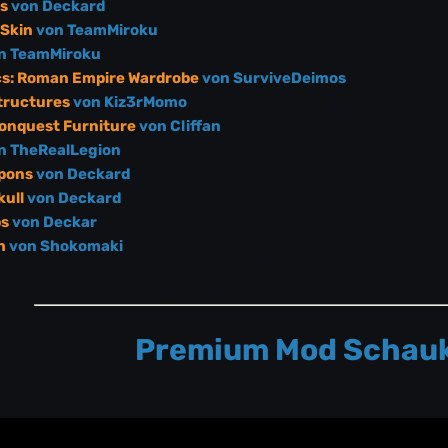
ns
von Deckard
Skin
von TeamMiroku
n TeamMiroku
s: Roman Empire Wardrobe
von SurviveDeimos
tructures
von Kiz3rMomo
Conquest Furniture
von Cliffan
n TheRealLegion
pons
von Deckard
ull
von Deckard
ps
von Deckar
h
von Shokomaki
Premium Mod Schau