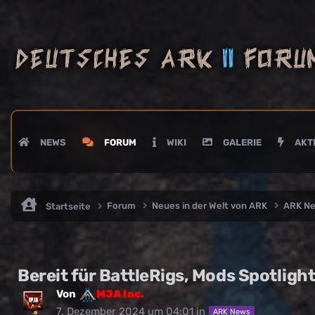
NEWS
FORUM
WIKI
GALERIE
AKTI
Forum
Neues in der Welt von ARK
ARK N
Startseite
Bereit für BattleRigs, Mods Spotligh
Von
MJA Inc.
7. Dezember 2024 um 04:01
in
ARK News