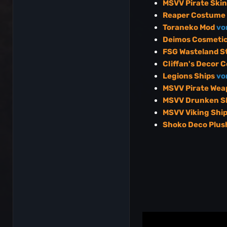
MSVV Pirate Ski
Reaper Costume 
Toraneko Mod
vo
Deimos Cosmetic
FSG Wasteland S
Cliffan's Decor 
Legions Ships
vo
MSVV Pirate Wea
MSVV Drunken Sk
MSVV Viking Shi
Shoko Deco Plus