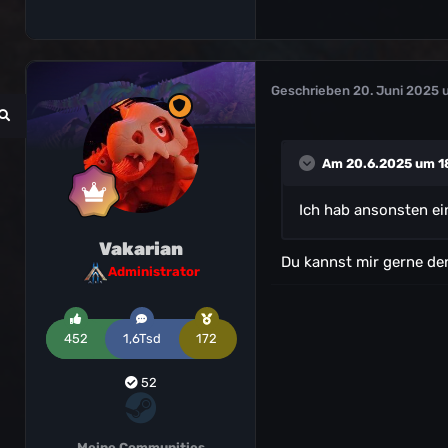
Geschrieben
20. Juni 2025 
Am 20.6.2025 um 1
Ich hab ansonsten ei
Vakarian
Du kannst mir gerne de
Administrator
452
1,6Tsd
172
52
Meine Communities