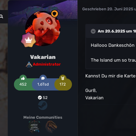
Geschrieben
20. Juni 2025 
Am 20.6.2025 um 1
Hallooo Dankeschön
Vakarian
The Island um so trau
Administrator
Kannst Du mir die Karte
452
1,6Tsd
172
Gurß,
Vakarian
52
Meine Communities