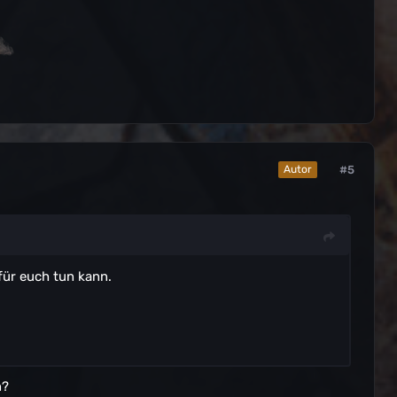
#5
Autor
für euch tun kann.
n?