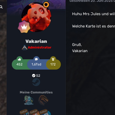
Geschrieben
20. Juni 2025 
Huhu Mrs Jules und wil
Welche Karte ist es den
Vakarian
Gruß,
Administrator
Vakarian
452
1,6Tsd
172
52
Meine Communities
Selten
Selten
Selten