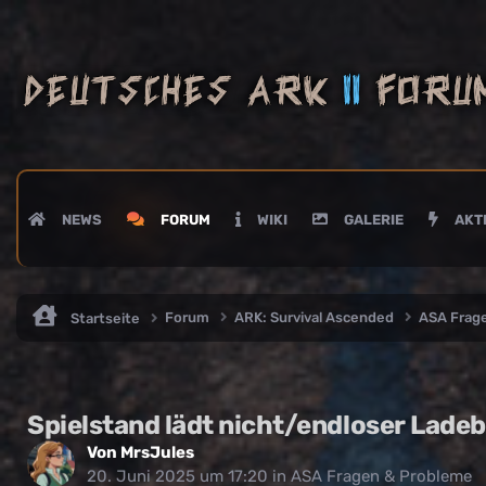
NEWS
FORUM
WIKI
GALERIE
AKTI
Forum
ARK: Survival Ascended
ASA Frag
Startseite
Spielstand lädt nicht/endloser Lade
Von
MrsJules
20. Juni 2025 um 17:20
in
ASA Fragen & Probleme