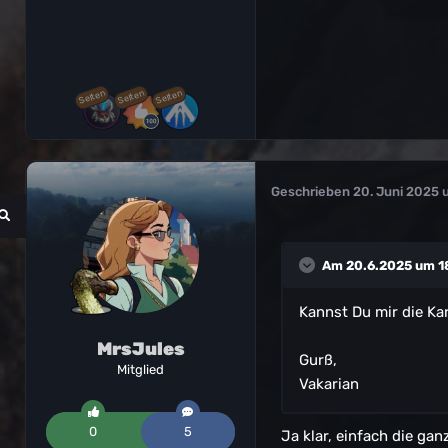
Selten
Selten
Selten
Geschrieben
20. Juni 2025 
Am 20.6.2025 um 1
Kannst Du mir die Ka
MrsJules
Gurß,
Mitglied
Vakarian
0
5
Ja klar, einfach die ga