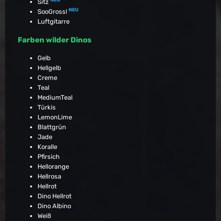
Sitz
NEU
SooGross!
Luftgitarre
Farben wilder Dinos
Gelb
Hellgelb
Creme
Teal
MediumTeal
Türkis
LemonLime
Blattgrün
Jade
Koralle
Pfirsich
Hellorange
Hellrosa
Hellrot
Dino Hellrot
Dino Albino
Weiß