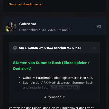
News vollständig sehen
Sakrema
#2
Geschrieben
6. Juli 2025 um 06:28
Am 5.7.2025 um 01:33 schrieb
MJA Inc.
:
Starten von Summer Bash (Einzelspieler /
Dediziert)
Wählt im Hauptmenü die Registerkarte Mod aus.
Sucht in der ARK-Mod-Liste nach Summer Bash
und installiert es.
Mod ID: 927091
Nachdem sie installiert ist, geht zurück zu Ihrem
Aufklappen
Spiel Setup-Bildschirm und wählen Sie "Mod-
Einstellungen
Hier erscheint Summer Bash und alle anderen
Versteh ich das richtig, dass ich im Singleplayer das Event