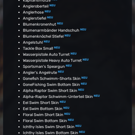
Kapitänsmütze
NEU
Angleroberteil
NEU
Anglerhose
NEU
Anglerstiefel
NEU
Blumenkronenhut
NEU
Blumenarmbänder Handschuh
NEU
Blumenknöchel Stiefel
NEU
Angelstuhl
NEU
Tackle Box Small
NEU
Wasserpistole Auto Turret
NEU
Wasserpistole Heavy Auto Turret
NEU
Sportsman's Speargun
NEU
Angler's Angelrute
NEU
Gonefish Schwimm-Shorts Skin
NEU
GoneFishing Swim Bottom Skin
NEU
Alpha Raptor Swim Short Skin
NEU
Alpha-Raptor Schwimm-Unterteil Skin
NEU
Eel Swim Short Skin
NEU
Eel Swim Bottom Skin
NEU
Floral Swim Short Skin
NEU
Floral Swim Bottom Skin
NEU
Ichthy Isles Swim Short Skin
NEU
Ichthy Isles Swim Bottom Skin