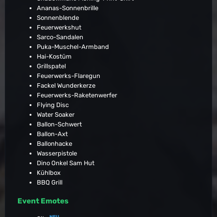
Ananas-Sonnenbrille
Sonnenblende
Feuerwerkshut
Sarco-Sandalen
Puka-Muschel-Armband
Hai-Kostüm
Grillspatel
Feuerwerks-Flaregun
Fackel Wunderkerze
Feuerwerks-Raketenwerfer
Flying Disc
Water Soaker
Ballon-Schwert
Ballon-Axt
Ballonhacke
Wasserpistole
Dino Onkel Sam Hut
Kühlbox
BBQ Grill
Event Emotes
NEU