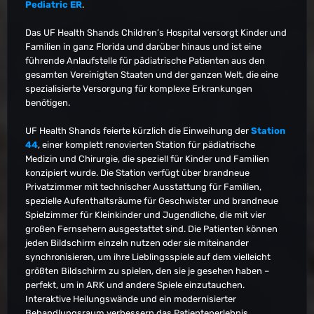
Pediatric ER
.
Das UF Health Shands Children’s Hospital versorgt Kinder und
Familien in ganz Florida und darüber hinaus und ist eine
führende Anlaufstelle für pädiatrische Patienten aus den
gesamten Vereinigten Staaten und der ganzen Welt, die eine
spezialisierte Versorgung für komplexe Erkrankungen
benötigen.
UF Health Shands feierte kürzlich die Einweihung der
Station
44
, einer komplett renovierten Station für pädiatrische
Medizin und Chirurgie, die speziell für Kinder und Familien
konzipiert wurde. Die Station verfügt über brandneue
Privatzimmer mit technischer Ausstattung für Familien,
spezielle Aufenthaltsräume für Geschwister und brandneue
Spielzimmer für Kleinkinder und Jugendliche, die mit vier
großen Fernsehern ausgestattet sind. Die Patienten können
jeden Bildschirm einzeln nutzen oder sie miteinander
synchronisieren, um ihre Lieblingsspiele auf dem vielleicht
größten Bildschirm zu spielen, den sie je gesehen haben –
perfekt, um in ARK und andere Spiele einzutauchen.
Interaktive Heilungswände und ein modernisierter
Behandlungsraum verbessern das Patientenerlebnis