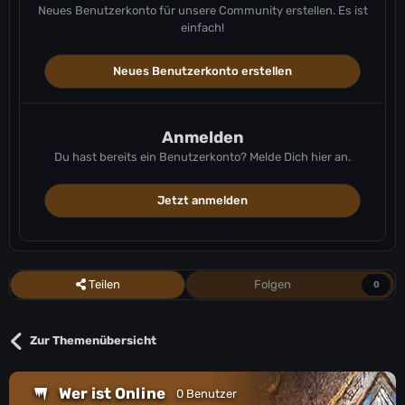
OC-PVE-TheIsland5216
Neues Benutzerkonto für unsere Community erstellen. Es ist
OC-PVE-TheIsland5218
einfach!
OC-PVE-TheIsland5220
OC-PVE-TheIsland5221
Neues Benutzerkonto erstellen
OC-PVE-TheIsland5225
OC-PVE-TheIsland5226
OC-PVE-TheIsland5228
OC-PVE-TheIsland5229
Anmelden
NA-PVE-TheIsland5249
Du hast bereits ein Benutzerkonto? Melde Dich hier an.
NA-PVE-TheIsland5263
NA-PVE-TheIsland5281
Jetzt anmelden
NA-PVE-TheIsland5288
NA-PVE-TheIsland5301
EU-PVE-TheIsland5307
EU-PVE-TheIsland5312
EU-PVE-TheIsland5319
Teilen
Folgen
0
EU-PVE-TheIsland5324
NA-PVE-TheIsland5339
EU-PVE-TheIsland5341
Zur Themenübersicht
EU-PVE-TheIsland5349
OC-PVE-TheIsland5355
OC-PVE-TheIsland5357
Wer ist Online
0 Benutzer
OC-PVE-TheIsland5358