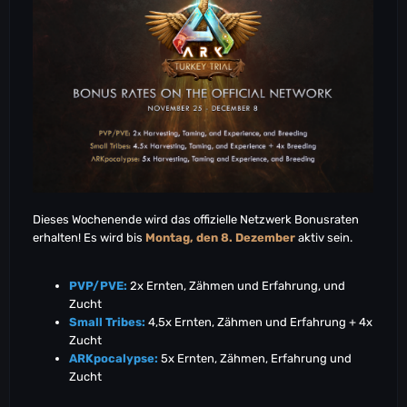
EU-PVP-Aberration2457
EU-PVP-Aberration2458
EU-PVP-Aberration2465
EU-PVP-Aberration2489
Asia-PVP-Aberration2496
Asia-PVP-Aberration2497
NA-PVP-Extinction2499
NA-PVP-Extinction2501
NA-PVP-Extinction2508
EU-PVP-Extinction2527
OC-PVP-Extinction2545
OC-PVP-Extinction2549
Dieses Wochenende wird das offizielle Netzwerk Bonusraten
OC-PVP-Extinction2551
erhalten! Es wird bis
Montag, den 8. Dezember
aktiv sein.
OC-PVP-Extinction2552
Asia-PVP-Extinction2554
Asia-PVP-Extinction2559
PVP/PVE:
2x Ernten, Zähmen und Erfahrung, und
NA-PVE-TheIsland5032
Zucht
NA-PVE-TheIsland5035
Small Tribes:
4,5x Ernten, Zähmen und Erfahrung + 4x
NA-PVE-TheIsland5036
Zucht
NA-PVE-TheIsland5039
ARKpocalypse:
5x Ernten, Zähmen, Erfahrung und
NA-PVE-TheIsland5042
Zucht
NA-PVE-TheIsland5043
NA-PVE-TheIsland5045