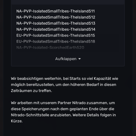
EU-PVP-Consoles-TheIsland1083
EU-PVP-Consoles-TheIsland1088
NA-PVP-IsolatedSmallTribes-TheIsland511
NA-PVP-Consoles-TheIsland1094
NA-PVP-IsolatedSmallTribes-TheIsland512
NA-PVP-Consoles-TheIsland1096
NA-PVP-IsolatedSmallTribes-TheIsland513
NA-PVP-Consoles-TheIsland1100
NA-PVP-IsolatedSmallTribes-TheIsland514
Asia-PVP-Consoles-TheIsland1105
EU-PVP-IsolatedSmallTribes-TheIsland515
Asia-PVP-Consoles-TheIsland1107
EU-PVP-IsolatedSmallTribes-TheIsland518
Asia-PVP-Consoles-TheIsland1108
NA-PVP-Isolated-ScorchedEarth520
NA-PVP-Consoles-ScorchedEarth1115
EU-PVP-Isolated-ScorchedEarth521
NA-PVP-Consoles-Aberration1157
Aufklappen
NA-PVP-IsolatedSmallTribes-ScorchedEarth522
NA-PVP-Consoles-Aberration1158
EU-PVP-IsolatedSmallTribes-ScorchedEarth523
EU-PVP-Consoles-Aberration1163
NA-PVP-Isolated-TheCenter524
EU-PVP-Consoles-Aberration1164
EU-PVP-Isolated-TheCenter525
Wir beabsichtigen weiterhin, bei Starts so viel Kapazität wie
EU-PVP-Consoles-Aberration1169
NA-PVP-IsolatedSmallTribes-TheCenter526
möglich bereitzustellen, um den höheren Bedarf in diesen
OC-PVP-Consoles-Aberration1170
EU-PVP-IsolatedSmallTribes-TheCenter527
Zeiträumen zu treffen.
Asia-PVP-Consoles-Aberration1173
NA-PVP-Isolated-Aberration528
OC-PVP-Consoles-Extinction1201
EU-PVP-Isolated-Aberration529
Wir arbeiten mit unserem Partner Nitrado zusammen, um
NA-PVP-TheIsland2006
NA-PVP-IsolatedSmallTribes-Aberration530
diese Speicherungen nach dem geplanten Ende über die
NA-PVP-TheIsland2027
EU-PVP-IsolatedSmallTribes-Aberration531
Nitrado-Schnittstelle anzubieten. Weitere Details folgen in
NA-PVP-TheIsland2029
Kürze.
NA-PVP-TheIsland2032
NA-PVP-TheIsland2033
NA-PVP-TheIsland2038