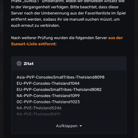
Präfix „SUNSET” umbenannt, wobei wir denselben Ansatz wie
in der Vergangenheit verfolgen. Bitte beachtet, dass diese
Server nach der Umbenennung aus der Favoritenliste im Spiel
entfernt werden, sodass ihr sie manuell suchen müsst, um
euch erneut zu verbinden.
Nach weiterer Prüfung wurden die folgenden Server
aus der
Sunset-Liste entfernt
:
Zitat
Asia-PVP-ConsolesSmallTribes-TheIsland8098
EU-PVP-Consoles-TheIsland1044
EU-PVP-ConsolesSmallTribes-TheIsland8082
NA-PVP-Consoles-TheIsland1099
OC-PVP-Consoles-TheIsland1023
NA-PVE-TheIsland5246
NA-PVE-TheIsland5411
NA-PVP-SmallTribes-TheIsland9078
Aufklappen
NA-PVE-TheIsland5163