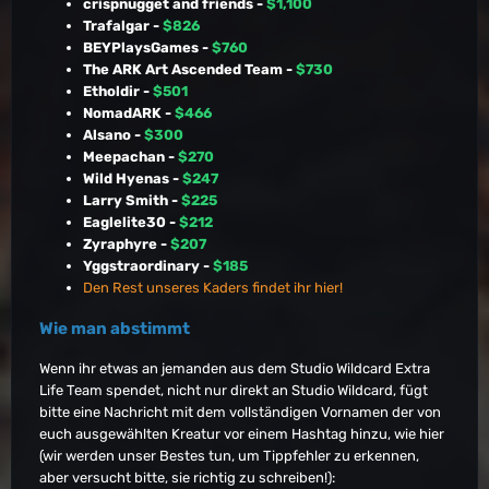
crispnugget and friends -
$1,100
Trafalgar -
$826
BEYPlaysGames -
$760
The ARK Art Ascended Team -
$730
Etholdir -
$501
NomadARK -
$466
Alsano -
$300
Meepachan -
$270
Wild Hyenas -
$247
Larry Smith -
$225
Eaglelite30 -
$212
Zyraphyre -
$207
Yggstraordinary -
$185
Den Rest unseres Kaders findet ihr hier!
Wie man abstimmt
Wenn ihr etwas an jemanden aus dem Studio Wildcard Extra
Life Team spendet, nicht nur direkt an Studio Wildcard, fügt
bitte eine Nachricht mit dem vollständigen Vornamen der von
euch ausgewählten Kreatur vor einem Hashtag hinzu, wie hier
(wir werden unser Bestes tun, um Tippfehler zu erkennen,
aber versucht bitte, sie richtig zu schreiben!):