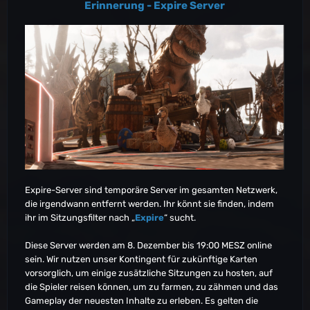
Erinnerung - Expire Server
EU-PVP-TheIsland2042
EU-PVP-TheIsland2064
Asia-PVP-TheIsland2090
Asia-PVP-TheIsland2117
NA-PVP-TheIsland2119
NA-PVP-TheIsland2122
NA-PVP-TheIsland2123
NA-PVP-TheIsland2129
NA-PVP-TheIsland2131
NA-PVP-TheIsland2132
NA-PVP-TheIsland2143
EU-PVP-TheIsland2149
EU-PVP-TheIsland2150
Expire-Server sind temporäre Server im gesamten Netzwerk,
EU-PVP-TheIsland2156
die irgendwann entfernt werden. Ihr könnt sie finden, indem
EU-PVP-TheIsland2158
ihr im Sitzungsfilter nach „
Expire
“ sucht.
OC-PVP-TheIsland2173
OC-PVP-TheIsland2176
Diese Server werden am 8. Dezember bis 19:00 MESZ online
OC-PVP-TheIsland2183
sein. Wir nutzen unser Kontingent für zukünftige Karten
NA-PVP-ScorchedEarth2224
vorsorglich, um einige zusätzliche Sitzungen zu hosten, auf
OC-PVP-TheIsland2235
die Spieler reisen können, um zu farmen, zu zähmen und das
EU-PVP-ScorchedEarth2242
Gameplay der neuesten Inhalte zu erleben. Es gelten die
EU-PVP-TheIsland2245