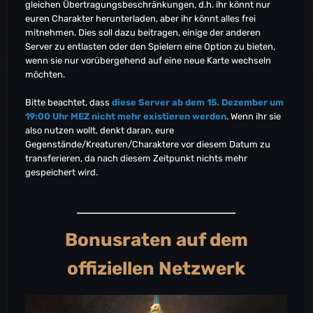
gleichen Übertragungsbeschränkungen, d.h. ihr könnt nur
EU-PVP-TheIsland2246
euren Charakter herunterladen, aber ihr könnt alles frei
EU-PVP-TheIsland2248
mitnehmen. Dies soll dazu beitragen, einige der anderen
EU-PVP-TheIsland2259
Server zu entlasten oder den Spielern eine Option zu bieten,
EU-PVP-ScorchedEarth2270
wenn sie nur vorübergehend auf eine neue Karte wechseln
EU-PVP-ScorchedEarth2271
möchten.
OC-PVP-ScorchedEarth2273
OC-PVP-ScorchedEarth2274
Bitte beachtet, dass
diese Server ab dem 15. Dezember um
OC-PVP-ScorchedEarth2275
19:00 Uhr MEZ nicht mehr existieren werden
. Wenn ihr sie
OC-PVP-TheIsland2295
also nutzen wollt, denkt daran, eure
OC-PVP-ScorchedEarth2297
Gegenstände/Kreaturen/Charaktere vor diesem Datum zu
NA-PVP-TheIsland2321
transferieren, da nach diesem Zeitpunkt nichts mehr
NA-PVP-TheIsland2324
gespeichert wird.
NA-PVP-TheIsland2327
NA-PVP-TheIsland2336
EU-PVP-TheIsland2339
EU-PVP-TheIsland2346
EU-PVP-TheIsland2348
Bonusraten auf dem
EU-PVP-TheIsland2360
NA-PVP-ScorchedEarth2370
offiziellen Netzwerk
NA-PVP-Aberration2437
NA-PVP-Aberration2440
EU-PVP-Aberration2453