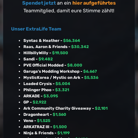
Spendet jetzt
an ein
hier aufgeführtes
Teammitglied, damit eure Stimme zählt!
Unser ExtraLife Team
Syntac & Heather -
$56,364
Raas, Aaron & Friends -
$30,342
HillbillyWilly -
$19,500
Sandi -
$9,482
PVE Official Modded -
$8,000
Garuga's Modding Workshop -
$6,667
MysticKorea / Mystic on Ark -
$5,536
Loaded Crysis -
$5,004
Phlinger Phoo -
$3,321
ARKADE -
$3,095
GP -
$2,922
Ark Community Charity Giveaway -
$2,101
Dragonheart -
$1,560
Veno -
$1,525
ARKATRAZ III -
$1,500
Ninja & Friends -
$1,199