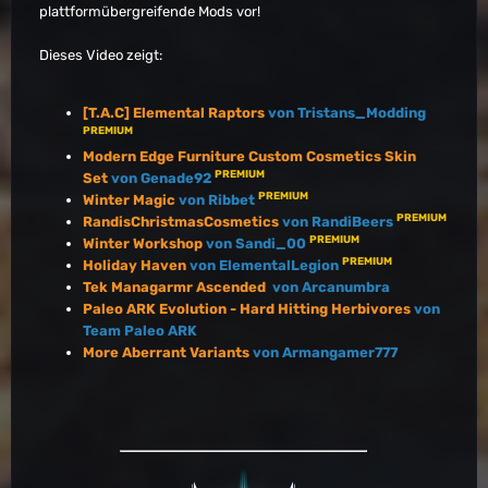
plattformübergreifende Mods vor!
Dieses Video zeigt:
[T.A.C] Elemental Raptors
von Tristans_Modding
PREMIUM
Modern Edge Furniture Custom Cosmetics Skin
PREMIUM
Set
von Genade92
PREMIUM
Winter Magic
von Ribbet
PREMIUM
RandisChristmasCosmetics
von RandiBeers
PREMIUM
Winter Workshop
von Sandi_00
PREMIUM
Holiday Haven
von ElementalLegion
Tek Managarmr Ascended
von Arcanumbra
Paleo ARK Evolution - Hard Hitting Herbivores
von
Team Paleo ARK
More Aberrant Variants
von Armangamer777