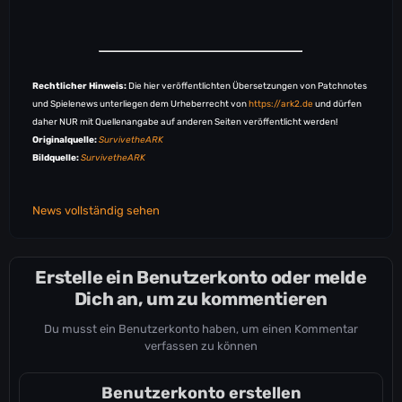
NA-PVE-TheIsland5049
EU-PVE-TheIsland5074
EU-PVE-TheIsland5086
EU-PVE-TheIsland5091
EU-PVE-TheIsland5094
Rechtlicher Hinweis:
Die hier veröffentlichten Übersetzungen von Patchnotes
OC-PVE-TheIsland5107
und Spielenews unterliegen dem Urheberrecht von
https://ark2.de
und dürfen
OC-PVE-TheIsland5108
daher NUR mit Quellenangabe auf anderen Seiten veröffentlicht werden!
OC-PVE-TheIsland5119
Originalquelle:
SurvivetheARK
OC-PVE-TheIsland5120
Bildquelle:
SurvivetheARK
OC-PVE-TheIsland5121
OC-PVE-TheIsland5124
OC-PVE-TheIsland5125
News vollständig sehen
OC-PVE-TheIsland5126
OC-PVE-TheIsland5127
OC-PVE-TheIsland5128
Erstelle ein Benutzerkonto oder melde
OC-PVE-TheIsland5129
Dich an, um zu kommentieren
NA-PVE-ScorchedEarth5136
NA-PVE-TheIsland5164
Du musst ein Benutzerkonto haben, um einen Kommentar
NA-PVE-TheIsland5171
verfassen zu können
EU-PVE-TheIsland5193
EU-PVE-TheIsland5210
OC-PVE-TheIsland5214
Benutzerkonto erstellen