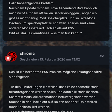
Hallo habe folgendes Problem.
Nach dem Update mit dem Love Ascendend Mod kann ich
mich nicht auf dem offiziellen Server einloggen , angeblich
gibt es nicht genug Mod Speicherplatz . Ich soll alte Mods
löschen um speicherplatz zu schaffen aber es sind keine
anderen Mods instaliert . Ich spiele auf PS5 .
Gibt es dazu Erkenntnisse wss man tun kann ?
chronic
#2
Geschrieben
13. Februar 2026 um 13:02
Das ist ein bekanntes PS5 Problem. Mögliche Lösungsansätze
sind folgende:
- In den Einstellungen einstellen, dass keine Kosmetik Mods
heruntergeladen werden sollen und dann alle Mods löschen.
Kosmetik Mods, die automatisch heruntergeladen werden
tauchen in der Liste nicht auf, sollten aber per "Uninstall all
mods" deinstalliert werden.
- PS5 aufräumen, sodass ca 80GB frei sind.