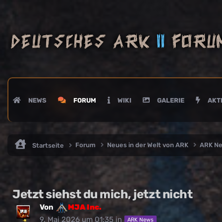
NEWS
FORUM
WIKI
GALERIE
AKTI
Forum
Neues in der Welt von ARK
ARK N
Startseite
Jetzt siehst du mich, jetzt nicht
Von
MJA Inc.
9. Mai 2026 um 01:35
in
ARK News