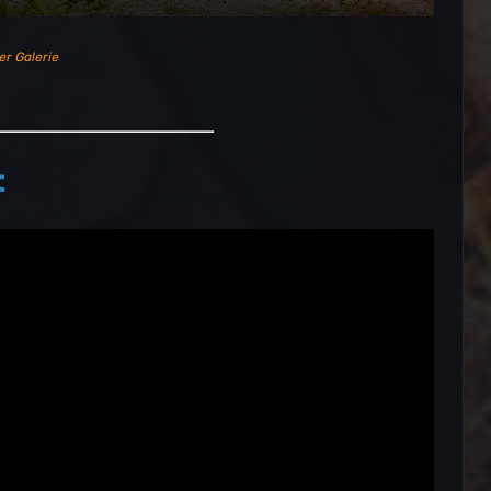
er Galerie
t