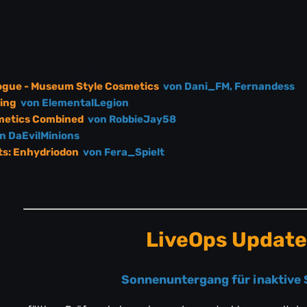
ogue - Museum Style Cosmetics
von Dani_FM, Fernandess
ing
von ElementalLegion
smetics Combined
von RobbieJay58
n DaEvilMinions
its: Enhydriodon
von Fera_Spielt
LiveOps Update
Sonnenuntergang für inaktive 