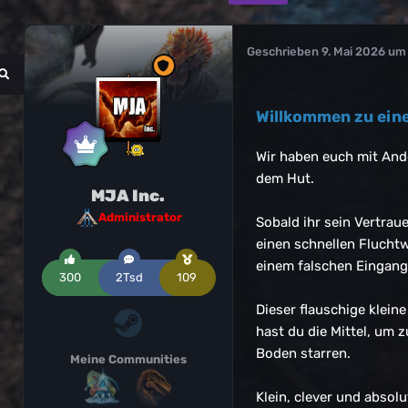
Geschrieben
9. Mai 2026 um
Willkommen zu ein
Wir haben euch mit And
dem Hut.
MJA Inc.
Administrator
Sobald ihr sein Vertrau
einen schnellen Flucht
einem falschen Eingang 
300
2Tsd
109
Dieser flauschige klein
hast du die Mittel, um 
Boden starren.
Meine Communities
Klein, clever und absolu