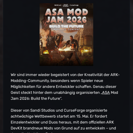
EU-PVE-ScorchedEarth5474
EU-PVE-ScorchedEarth5475
EU-PVE-ScorchedEarth5476
EU-PVE-ScorchedEarth5477
EU-PVE-ScorchedEarth5478
EU-PVE-ScorchedEarth5485
EU-PVE-ScorchedEarth5487
EU-PVE-ScorchedEarth5488
EU-PVE-ScorchedEarth5519
EU-PVE-ScorchedEarth5520
EU-PVE-ScorchedEarth5523
EU-PVE-ScorchedEarth5528
EU-PVE-ScorchedEarth5529
Wir sind immer wieder begeistert von der Kreativität der ARK-
EU-PVE-ScorchedEarth5559
Modding-Community, besonders wenn Spieler neue
EU-PVE-ScorchedEarth5560
Möglichkeiten für andere Entwickler schaffen. Genau dieser
EU-PVE-ScorchedEarth5563
Geist steckt hinter dem unabhängig organisierten „
ASA
Mod
EU-PVE-ScorchedEarth5571
Jam 2026: Build the Future“.
EU-PVE-ScorchedEarth5572
EU-PVE-TheCenter5607
Dieser von Sandi Studios und CurseForge organisierte
EU-PVE-TheCenter5668
achtwöchige Wettbewerb startet am 15. Mai. Er fordert
EU-PVE-TheIsland5334
Einzelentwickler und Duos heraus, mit dem offiziellen ARK
EU-PVE-TheIsland5346
DevKit brandneue Mods von Grund auf zu entwickeln – und