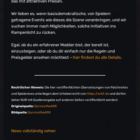
EU-PVP-Aberration2448
das mit attraktiven Preisen.
EU-PVP-Aberration2454
EU-PVP-Aberration2459
Wir lieben es, wenn basisdemokratische, von Spielern
EU-PVP-Aberration2462
getragene Events wie dieses die Szene voranbringen, und wir
EU-PVP-Aberration2490
suchen immer nach Möglichkeiten, solche Initiativen ins
EU-PVP-Consoles-Aberration1168
Rampenlicht zu rücken.
EU-PVP-Consoles-Aberration1181
EU-PVP-Consoles-Aberration1183
Egal, ob du ein erfahrener Modder bist, der bereit ist,
EU-PVP-Consoles-Extinction1192
einzusteigen, oder ob du dir einfach nur die Regeln und
EU-PVP-Consoles-Ragnarok1244
Preisgelder ansehen möchtest –
hier findest du alle Details
.
EU-PVP-Consoles-Ragnarok1246
EU-PVP-Consoles-Ragnarok1258
EU-PVP-Consoles-ScorchedEarth1120
EU-PVP-Consoles-ScorchedEarth1121
Rechtlicher Hinweis:
Die hier veröffentlichten Übersetzungen von Patchnotes
EU-PVP-Consoles-ScorchedEarth1122
und Spielenews unterliegen dem Urheberrecht von
https://ark2.de
und dürfen
EU-PVP-Consoles-ScorchedEarth1127
daher NUR mit Quellenangabe auf anderen Seiten veröffentlicht werden!
EU-PVP-Consoles-TheIsland1084
Originalquelle:
SurvivetheARK
EU-PVP-Consoles-Valguero1269
Bildquelle:
SurvivetheARK
EU-PVP-Consoles-Valguero1272
EU-PVP-Consoles-Valguero1274
EU-PVP-Consoles-Valguero1275
News vollständig sehen
EU-PVP-Extinction2523
EU-PVP-Extinction2524