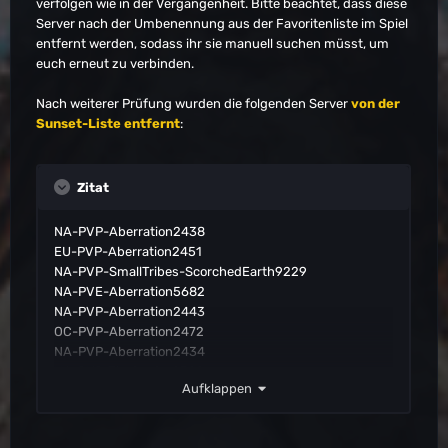
verfolgen wie in der Vergangenheit. Bitte beachtet, dass diese
Server nach der Umbenennung aus der Favoritenliste im Spiel
entfernt werden, sodass ihr sie manuell suchen müsst, um
euch erneut zu verbinden.
Nach weiterer Prüfung wurden die folgenden Server
von der
Sunset-Liste entfernt
:
Zitat
NA-PVP-Aberration2438
EU-PVP-Aberration2451
NA-PVP-SmallTribes-ScorchedEarth9229
NA-PVE-Aberration5682
NA-PVP-Aberration2443
OC-PVP-Aberration2472
NA-PVP-Aberration2434
NA-PVP-TheCenter2399
Aufklappen
NA-PVP-Aberration2447
EU-PVP-ScorchedEarth2267
NA-PVP-Aberration2439