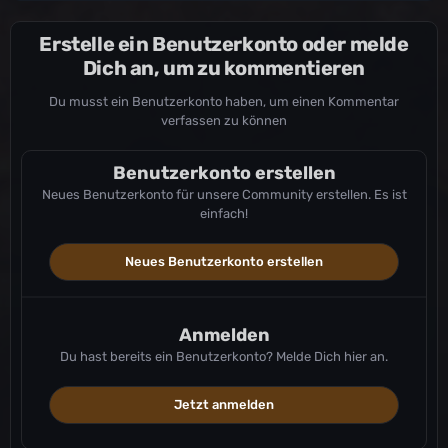
EU-PVP-Extinction2529
EU-PVP-Extinction2531
Erstelle ein Benutzerkonto oder melde
EU-PVP-Extinction2534
Dich an, um zu kommentieren
EU-PVP-Extinction2538
EU-PVP-Extinction2539
Du musst ein Benutzerkonto haben, um einen Kommentar
EU-PVP-Extinction2542
verfassen zu können
EU-PVP-Extinction2543
EU-PVP-Ragnarok2651
Benutzerkonto erstellen
EU-PVP-Ragnarok2654
EU-PVP-Ragnarok2657
Neues Benutzerkonto für unsere Community erstellen. Es ist
einfach!
EU-PVP-ScorchedEarth2229
EU-PVP-ScorchedEarth2230
EU-PVP-ScorchedEarth2264
Neues Benutzerkonto erstellen
EU-PVP-ScorchedEarth2265
EU-PVP-ScorchedEarth2269
EU-PVP-ScorchedEarth2367
Anmelden
EU-PVP-ScorchedEarth2368
EU-PVP-ScorchedEarth2375
Du hast bereits ein Benutzerkonto? Melde Dich hier an.
EU-PVP-SmallTribes-Aberration9368
EU-PVP-SmallTribes-Aberration9369
Jetzt anmelden
EU-PVP-SmallTribes-Extinction9403
EU-PVP-SmallTribes-ScorchedEarth9183