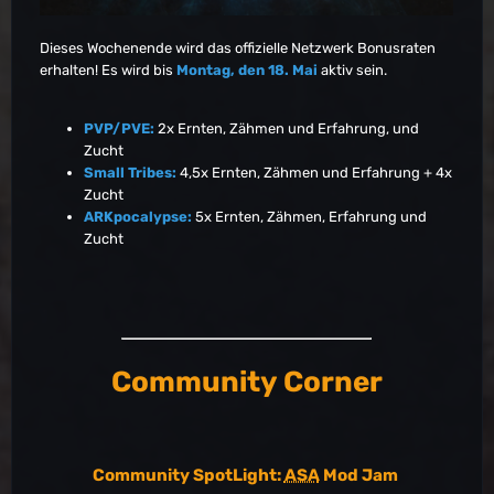
EU-PVE-Aberration5711
EU-PVE-Aberration5714
Dieses Wochenende wird das offizielle Netzwerk Bonusraten
EU-PVE-Aberration5718
erhalten! Es wird bis
Montag, den 18. Mai
aktiv sein.
EU-PVE-Aberration5720
EU-PVE-Aberration5722
PVP/PVE:
2x Ernten, Zähmen und Erfahrung, und
EU-PVE-Aberration5724
Zucht
EU-PVE-Aberration5725
Small Tribes:
4,5x Ernten, Zähmen und Erfahrung + 4x
EU-PVE-Aberration5763
Zucht
EU-PVE-Aberration5764
ARKpocalypse:
5x Ernten, Zähmen, Erfahrung und
EU-PVE-Aberration5785
Zucht
EU-PVE-Aberration5806
EU-PVE-Aberration5811
EU-PVE-Aberration5834
EU-PVE-Aberration5836
EU-PVE-ScorchedEarth5453
EU-PVE-ScorchedEarth5455
EU-PVE-ScorchedEarth5458
Community Corner
EU-PVE-ScorchedEarth5462
EU-PVE-ScorchedEarth5463
EU-PVE-ScorchedEarth5464
EU-PVE-ScorchedEarth5465
Community SpotLight:
ASA
Mod Jam
EU-PVE-ScorchedEarth5466