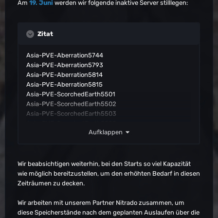
NA-PVP-ScorchedEarth2369
Am
19. Juni
werden wir folgende inaktive Server stilllegen:
NA-PVE-TheIsland5414
Asia-PVP-SmallTribes-ScorchedEarth9217
EU-PVP-SmallTribes-Aberration9370
Zitat
OC-PVP-SmallTribes-Aberration9357
EU-PVP-SmallTribes-Aberration9353
Asia-PVE-Aberration5744
EU-PVP-SmallTribes-Aberration9341
Asia-PVE-Aberration5793
OC-PVP-Consoles-TheCenter1154
Asia-PVE-Aberration5814
EU-PVP-Consoles-Aberration1167
Asia-PVE-Aberration5815
OC-PVP-Consoles-Aberration1172
Asia-PVE-ScorchedEarth5501
Asia-PVP-Consoles-Extinction1206
Asia-PVE-ScorchedEarth5502
NA-PVP-TheCenter2415
Asia-PVE-ScorchedEarth5503
OC-PVP-SmallTribes-Aberration9358
Asia-PVE-ScorchedEarth5505
EU-PVP-SmallTribes-ScorchedEarth9195
Aufklappen
Asia-PVE-ScorchedEarth5506
EU-PVE-ScorchedEarth5566
Asia-PVE-ScorchedEarth5539
Asia-PVE-ScorchedEarth5540
Asia-PVE-ScorchedEarth5542
Wir beabsichtigen weiterhin, bei den Starts so viel Kapazität
Asia-PVE-TheIsland5132
wie möglich bereitzustellen, um den erhöhten Bedarf in diesen
Asia-PVP-Aberration2475
Zeiträumen zu decken.
Asia-PVP-Consoles-Ragnarok1252
Asia-PVP-Consoles-ScorchedEarth1132
Wir arbeiten mit unserem Partner Nitrado zusammen, um
Asia-PVP-Consoles-ScorchedEarth1133
diese Speicherstände nach dem geplanten Auslaufen über die