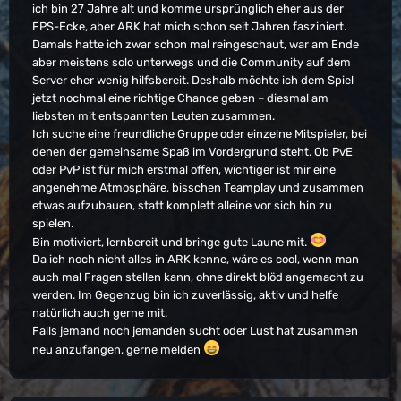
ich bin 27 Jahre alt und komme ursprünglich eher aus der
FPS-Ecke, aber ARK hat mich schon seit Jahren fasziniert.
Damals hatte ich zwar schon mal reingeschaut, war am Ende
aber meistens solo unterwegs und die Community auf dem
Server eher wenig hilfsbereit. Deshalb möchte ich dem Spiel
jetzt nochmal eine richtige Chance geben – diesmal am
liebsten mit entspannten Leuten zusammen.
Ich suche eine freundliche Gruppe oder einzelne Mitspieler, bei
denen der gemeinsame Spaß im Vordergrund steht. Ob PvE
oder PvP ist für mich erstmal offen, wichtiger ist mir eine
angenehme Atmosphäre, bisschen Teamplay und zusammen
etwas aufzubauen, statt komplett alleine vor sich hin zu
spielen.
Bin motiviert, lernbereit und bringe gute Laune mit.
Da ich noch nicht alles in ARK kenne, wäre es cool, wenn man
auch mal Fragen stellen kann, ohne direkt blöd angemacht zu
werden. Im Gegenzug bin ich zuverlässig, aktiv und helfe
natürlich auch gerne mit.
Falls jemand noch jemanden sucht oder Lust hat zusammen
neu anzufangen, gerne melden