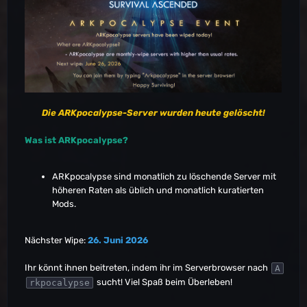
Asia-PVP-SmallTribes-Valguero9586
Asia-PVP-Valguero2727
Asia-PVP-Valguero2728
Asia-PVP-Valguero2729
Asia-PVP-Valguero2731
Asia-PVP-Valguero2732
EU-PVE-Aberration5706
EU-PVE-Aberration5707
Die ARKpocalypse-Server wurden heute gelöscht!
EU-PVE-Aberration5708
EU-PVE-Aberration5711
Was ist ARKpocalypse?
EU-PVE-Aberration5714
EU-PVE-Aberration5718
EU-PVE-Aberration5720
ARKpocalypse sind monatlich zu löschende Server mit
EU-PVE-Aberration5722
höheren Raten als üblich und monatlich kuratierten
EU-PVE-Aberration5724
Mods.
EU-PVE-Aberration5725
EU-PVE-Aberration5763
EU-PVE-Aberration5764
Nächster Wipe:
26. Juni 2026
EU-PVE-Aberration5785
EU-PVE-Aberration5806
Ihr könnt ihnen beitreten, indem ihr im Serverbrowser nach
A
EU-PVE-Aberration5811
sucht! Viel Spaß beim Überleben!
rkpocalypse
EU-PVE-Aberration5834
EU-PVE-Aberration5836