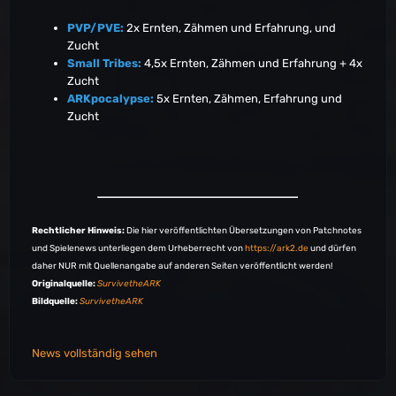
EU-PVE-ScorchedEarth5560
EU-PVE-ScorchedEarth5563
PVP/PVE:
2x Ernten, Zähmen und Erfahrung, und
EU-PVE-ScorchedEarth5571
Zucht
EU-PVE-ScorchedEarth5572
Small Tribes:
4,5x Ernten, Zähmen und Erfahrung + 4x
EU-PVE-TheCenter5607
Zucht
EU-PVE-TheCenter5668
ARKpocalypse:
5x Ernten, Zähmen, Erfahrung und
EU-PVE-TheIsland5334
Zucht
EU-PVE-TheIsland5346
EU-PVP-Aberration2448
EU-PVP-Aberration2454
EU-PVP-Aberration2459
EU-PVP-Aberration2462
EU-PVP-Aberration2490
Rechtlicher Hinweis:
Die hier veröffentlichten Übersetzungen von Patchnotes
EU-PVP-Consoles-Aberration1168
und Spielenews unterliegen dem Urheberrecht von
https://ark2.de
und dürfen
EU-PVP-Consoles-Aberration1181
daher NUR mit Quellenangabe auf anderen Seiten veröffentlicht werden!
EU-PVP-Consoles-Aberration1183
Originalquelle:
SurvivetheARK
EU-PVP-Consoles-Extinction1192
Bildquelle:
SurvivetheARK
EU-PVP-Consoles-Ragnarok1244
EU-PVP-Consoles-Ragnarok1246
EU-PVP-Consoles-Ragnarok1258
News vollständig sehen
EU-PVP-Consoles-ScorchedEarth1120
EU-PVP-Consoles-ScorchedEarth1121