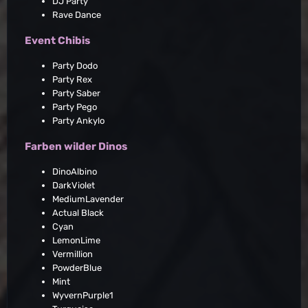
DJ Party
Rave Dance
Event Chibis
Party Dodo
Party Rex
Party Saber
Party Pego
Party Ankylo
Farben wilder Dinos
DinoAlbino
DarkViolet
MediumLavender
Actual Black
Cyan
LemonLime
Vermillion
PowderBlue
Mint
WyvernPurple1