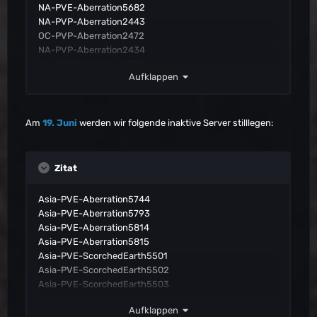
NA-PVE-Aberration5682
NA-PVP-Aberration2443
OC-PVP-Aberration2472
NA-PVP-Aberration2434
NA-PVP-TheCenter2399
Aufklappen
NA-PVP-Aberration2447
EU-PVP-ScorchedEarth2267
NA-PVP-Aberration2439
NA-PVP-ScorchedEarth2369
Am
19. Juni
werden wir folgende inaktive Server stilllegen:
NA-PVE-TheIsland5414
Asia-PVP-SmallTribes-ScorchedEarth9217
EU-PVP-SmallTribes-Aberration9370
Zitat
OC-PVP-SmallTribes-Aberration9357
EU-PVP-SmallTribes-Aberration9353
Asia-PVE-Aberration5744
EU-PVP-SmallTribes-Aberration9341
Asia-PVE-Aberration5793
OC-PVP-Consoles-TheCenter1154
Asia-PVE-Aberration5814
EU-PVP-Consoles-Aberration1167
Asia-PVE-Aberration5815
OC-PVP-Consoles-Aberration1172
Asia-PVE-ScorchedEarth5501
Asia-PVP-Consoles-Extinction1206
Asia-PVE-ScorchedEarth5502
NA-PVP-TheCenter2415
Asia-PVE-ScorchedEarth5503
OC-PVP-SmallTribes-Aberration9358
Asia-PVE-ScorchedEarth5505
EU-PVP-SmallTribes-ScorchedEarth9195
Aufklappen
Asia-PVE-ScorchedEarth5506