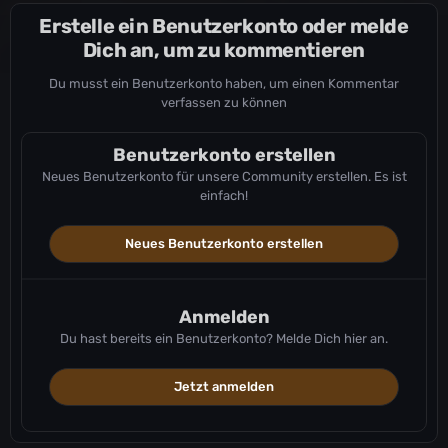
EU-PVP-Consoles-ScorchedEarth1122
EU-PVP-Consoles-ScorchedEarth1127
Erstelle ein Benutzerkonto oder melde
EU-PVP-Consoles-TheIsland1084
Dich an, um zu kommentieren
EU-PVP-Consoles-Valguero1269
EU-PVP-Consoles-Valguero1272
Du musst ein Benutzerkonto haben, um einen Kommentar
EU-PVP-Consoles-Valguero1274
verfassen zu können
EU-PVP-Consoles-Valguero1275
EU-PVP-Extinction2523
Benutzerkonto erstellen
EU-PVP-Extinction2524
Neues Benutzerkonto für unsere Community erstellen. Es ist
EU-PVP-Extinction2529
einfach!
EU-PVP-Extinction2531
EU-PVP-Extinction2534
EU-PVP-Extinction2538
Neues Benutzerkonto erstellen
EU-PVP-Extinction2539
EU-PVP-Extinction2542
EU-PVP-Extinction2543
Anmelden
EU-PVP-Ragnarok2651
Du hast bereits ein Benutzerkonto? Melde Dich hier an.
EU-PVP-Ragnarok2654
EU-PVP-Ragnarok2657
EU-PVP-ScorchedEarth2229
Jetzt anmelden
EU-PVP-ScorchedEarth2230
EU-PVP-ScorchedEarth2264
EU-PVP-ScorchedEarth2265