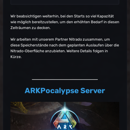
EU-PVE-ScorchedEarth5566
Asia-PVE-ScorchedEarth5539
Asia-PVE-ScorchedEarth5540
Asia-PVE-ScorchedEarth5542
Wir beabsichtigen weiterhin, bei den Starts so viel Kapazität
Asia-PVE-TheIsland5132
wie möglich bereitzustellen, um den erhöhten Bedarf in diesen
Asia-PVP-Aberration2475
Zeiträumen zu decken.
Asia-PVP-Consoles-Ragnarok1252
Asia-PVP-Consoles-ScorchedEarth1132
Wir arbeiten mit unserem Partner Nitrado zusammen, um
Asia-PVP-Consoles-ScorchedEarth1133
diese Speicherstände nach dem geplanten Auslaufen über die
Asia-PVP-Consoles-ScorchedEarth1134
Nitrado-Oberfläche anzubieten. Weitere Details folgen in
Asia-PVP-Consoles-Valguero1279
Kürze.
Asia-PVP-Consoles-Valguero1280
Asia-PVP-Extinction2556
Asia-PVP-Extinction2558
Asia-PVP-Ragnarok2677
Asia-PVP-Ragnarok2678
ARKPocalypse Server
Asia-PVP-Ragnarok2681
Asia-PVP-ScorchedEarth2301
Asia-PVP-SmallTribes-Aberration9359
Asia-PVP-SmallTribes-Aberration9362
Asia-PVP-SmallTribes-ScorchedEarth9216
Asia-PVP-SmallTribes-Valguero9583
Asia-PVP-SmallTribes-Valguero9585