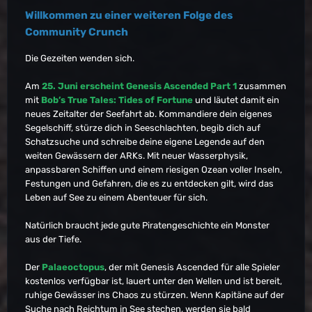
Willkommen zu einer weiteren Folge des
Community Crunch
Die Gezeiten wenden sich.
Am
25. Juni erscheint Genesis Ascended Part 1
zusammen
mit
Bob’s True Tales: Tides of Fortune
und läutet damit ein
neues Zeitalter der Seefahrt ab. Kommandiere dein eigenes
Segelschiff, stürze dich in Seeschlachten, begib dich auf
Schatzsuche und schreibe deine eigene Legende auf den
weiten Gewässern der ARKs. Mit neuer Wasserphysik,
anpassbaren Schiffen und einem riesigen Ozean voller Inseln,
Festungen und Gefahren, die es zu entdecken gilt, wird das
Leben auf See zu einem Abenteuer für sich.
Natürlich braucht jede gute Piratengeschichte ein Monster
aus der Tiefe.
Der
Palaeoctopus
, der mit Genesis Ascended für alle Spieler
kostenlos verfügbar ist, lauert unter den Wellen und ist bereit,
ruhige Gewässer ins Chaos zu stürzen. Wenn Kapitäne auf der
Suche nach Reichtum in See stechen, werden sie bald