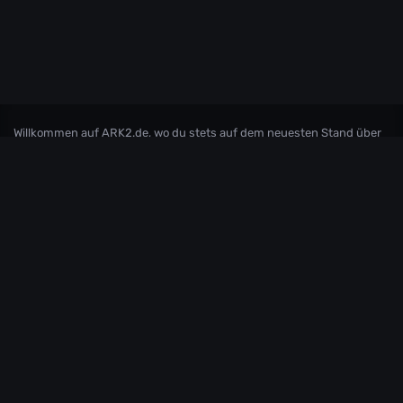
Willkommen auf ARK2.de, wo du stets auf dem neuesten Stand über
ARK2 und ARK: Survival Ascended bleibst! Tauche mit uns ein in die
faszinierende Welt von ARK, und sei immer bestens informiert über
die aktuellsten Patchnotes und News. Hier findest du eine
leidenschaftliche Community, die sich gemeinsam auf spannende
Abenteuer begibt und sich über die Entwicklungen in ARK
austauscht. Verpasse keine wichtigen Updates mehr und sei Teil
unserer ARK-Familie, in der Wissen geteilt und Abenteuer gemeinsam
erlebt werden!
Andere Inoffizielle Internationale ARK2/
ASA
Communities