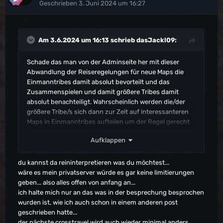
Geschrieben
3. Juni 2024 um 16:27
Am 3.6.2024 um 16:13 schrieb
dasJackl09
:
Schade das man von der Adminseite her mit dieser
Abwandlung der Reiseregelungen für neue Maps die
Einmanntribes damit absolut bevorteilt und das
Zusammenspielen und damit größere Tribes damit
absolut benachteiligt. Wahrscheinlich werden die/der
größere Tribe/s sich dann zur Zeit auf interessanteren
Maps in Einmanntribes aufteilen um der Regel gerecht
zu werden. Bei 6 Leuten im Tribe würden 25Items nicht
Aufklappen
einmal eine Ausrüstung pro Mann sein. Der
Einmanntribe hat 5 Tiere+Sättel+Ausrüstung+ 10
weitere Items...
du kannst da reininterpretieren was du möchtest...
wäre es mein privatserver würde es gar keine limitierungen
Da es ja nur zwei aktive Tribes gibt könnte man da etwas
geben... also alles offen von anfang an...
reininterpretieren.
ich halte mich nur an das was in der besprechung besprochen
Davon möchte ich aber Abstand nehmen...
wurden ist, wie ich auch schon in einem anderen post
geschrieben hatte...
der nächste crosstravel wird auch wieder minimal anders