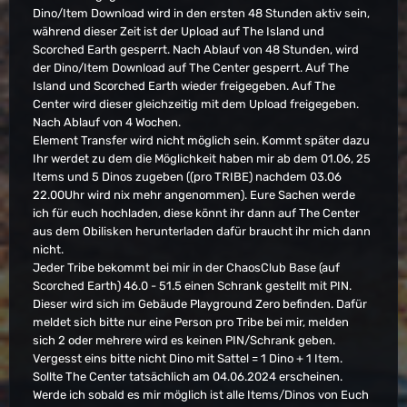
Dino/Item Download wird in den ersten 48 Stunden aktiv sein,
während dieser Zeit ist der Upload auf The Island und
Scorched Earth gesperrt. Nach Ablauf von 48 Stunden, wird
der Dino/Item Download auf The Center gesperrt. Auf The
Island und Scorched Earth wieder freigegeben. Auf The
Center wird dieser gleichzeitig mit dem Upload freigegeben.
Nach Ablauf von 4 Wochen.
Element Transfer wird nicht möglich sein. Kommt später dazu
Ihr werdet zu dem die Möglichkeit haben mir ab dem 01.06, 25
Items und 5 Dinos zugeben ((pro TRIBE) nachdem 03.06
22.00Uhr wird nix mehr angenommen). Eure Sachen werde
ich für euch hochladen, diese könnt ihr dann auf The Center
aus dem Obilisken herunterladen dafür braucht ihr mich dann
nicht.
Jeder Tribe bekommt bei mir in der ChaosClub Base (auf
Scorched Earth) 46.0 - 51.5 einen Schrank gestellt mit PIN.
Dieser wird sich im Gebäude Playground Zero befinden. Dafür
meldet sich bitte nur eine Person pro Tribe bei mir, melden
sich 2 oder mehrere wird es keinen PIN/Schrank geben.
Vergesst eins bitte nicht Dino mit Sattel = 1 Dino + 1 Item.
Sollte The Center tatsächlich am 04.06.2024 erscheinen.
Werde ich sobald es mir möglich ist alle Items/Dinos von Euch