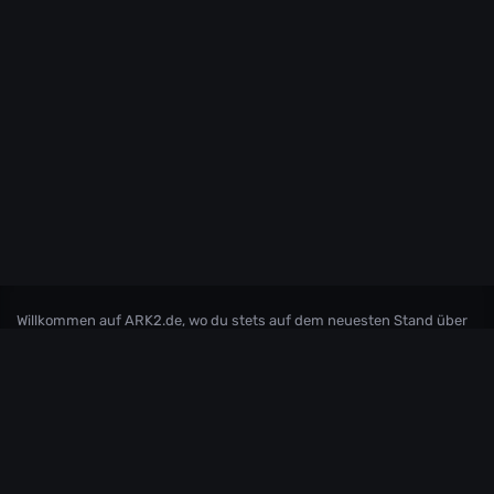
Willkommen auf ARK2.de, wo du stets auf dem neuesten Stand über
ARK2 und ARK: Survival Ascended bleibst! Tauche mit uns ein in die
faszinierende Welt von ARK, und sei immer bestens informiert über
die aktuellsten Patchnotes und News. Hier findest du eine
leidenschaftliche Community, die sich gemeinsam auf spannende
Abenteuer begibt und sich über die Entwicklungen in ARK
austauscht. Verpasse keine wichtigen Updates mehr und sei Teil