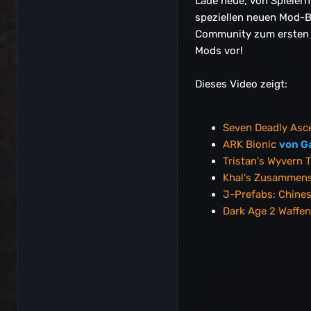
Lade neue, von Spielern
speziellen neuen Mod-Bo
Community zum ersten M
Mods vor!
Dieses Video zeigt:
Seven Deadly Asc
ARK Bionic
von G
Tristan's Wyvern 
Khal's Zusammen
J-Prefabs: Chine
Dark Age 2 Waffe