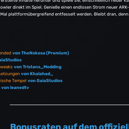
 erstellte Inhalte herunter und spiele sie, einschließlich neuer 
wler direkt im Spiel. Genieße einen endlosen Strom neuer ARK-I
al plattformübergreifend entfesselt werden. Bleibt dran, denn 
ended
von TheNokosa (Premium)
aiaStudios
Tweaks
von Tristans_Modding
setzungen
von Khalahad_
sische Tempel
von GaiaStudios
n
von leanedtv
Bonusraten auf dem offizie