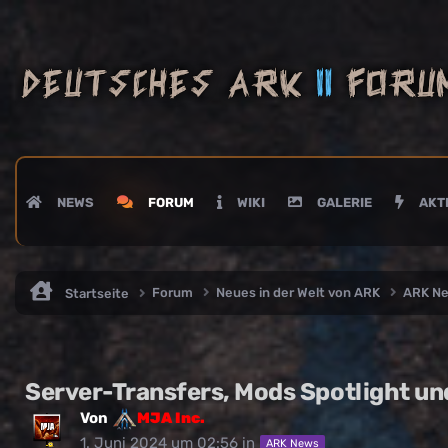
NEWS
FORUM
WIKI
GALERIE
AKTI
Forum
Neues in der Welt von ARK
ARK N
Startseite
Server-Transfers, Mods Spotlight un
Von
MJA Inc.
1. Juni 2024 um 02:56
in
ARK News