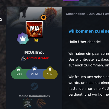
Geschrieben
1. Juni 2024 u
Willkommen zu ein
Hallo Überlebende!
MJA Inc.
Wir haben ein paar sch
Administrator
Das Wichtigste ist, das
auf euch zukommen, und
300
2Tsd
109
Wir freuen uns schon se
wurde, und sie hat eine
hatte, den nur eine Mut
verdient, und wir könn
Meine Communities