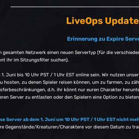
LiveOps Update
Erinnerung zu Expire Serv
m gesamten Netzwerk einen neuen Servertyp (für die verschiedene
t ihr im Sitzungsfilter suchen).
1. Juni bis 10 Uhr PST / 1 Uhr EST online sein. Wir nutzen unse
zu hosten, zu denen Spieler reisen können, um zu farmen, zu z
nsferbeschränkungen, d.h. ihr könnt nur euren Charakter herunter
eren Server zu entlasten oder den Spielern eine Option zu biete
ese Server ab dem 1. Juni um 10 Uhr PST / 1 Uhr EST nicht me
ure Gegenstände/Kreaturen/Charaktere vor diesem Datum zu tra