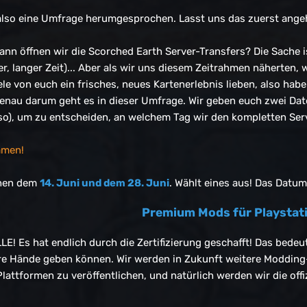
h also eine Umfrage herumgesprochen. Lasst uns das zuerst ange
Wann öffnen wir die Scorched Earth Server-Transfers? Die Sache i
r, langer Zeit)... Aber als wir uns diesem Zeitrahmen näherten, w
le von euch ein frisches, neues Kartenerlebnis lieben, also habe
enau darum geht es in dieser Umfrage. Wir geben euch zwei Dat
o), um zu entscheiden, an welchem Tag wir den kompletten Ser
mmen!
chen dem
14. Juni und dem 28. Juni
. Wählt eines aus! Das Datu
Premium Mods für Playstat
LE! Es hat endlich durch die Zertifizierung geschafft! Das bede
ure Hände geben können. Wir werden in Zukunft weitere Modding-
e Plattformen zu veröffentlichen, und natürlich werden wir die o