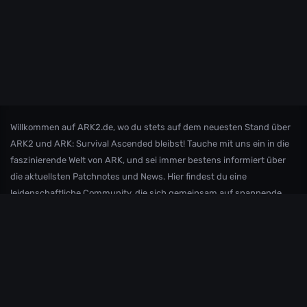
Willkommen auf ARK2.de, wo du stets auf dem neuesten Stand über
ARK2 und ARK: Survival Ascended bleibst! Tauche mit uns ein in die
faszinierende Welt von ARK, und sei immer bestens informiert über
die aktuellsten Patchnotes und News. Hier findest du eine
leidenschaftliche Community, die sich gemeinsam auf spannende
Abenteuer begibt und sich über die Entwicklungen in ARK
austauscht. Verpasse keine wichtigen Updates mehr und sei Teil
unserer ARK-Familie, in der Wissen geteilt und Abenteuer gemeinsam
erlebt werden!
Andere Inoffizielle Internationale ARK2/
ASA
Communities