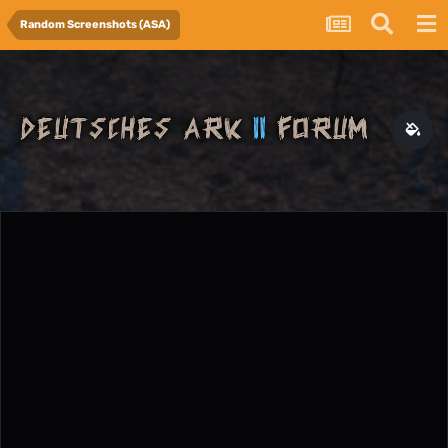
Random Screenshots (ASA)