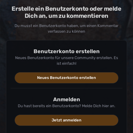
Erstelle ein Benutzerkonto oder melde
Dich an, um zu kommentieren
Du musst ein Benutzerkonto haben, um einen Kommentar
verfassen zu können
Benutzerkonto erstellen
Neues Benutzerkonto für unsere Community erstellen. Es
ist einfach!
Neues Benutzerkonto erstellen
Anmelden
Du hast bereits ein Benutzerkonto? Melde Dich hier an.
Jetzt anmelden