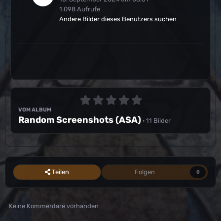
1.098 Aufrufe
Andere Bilder dieses Benutzers suchen
VOM ALBUM
Random Screenshots (ASA)
· 11 Bilder
Teilen
Folgen
0
Keine Kommentare vorhanden