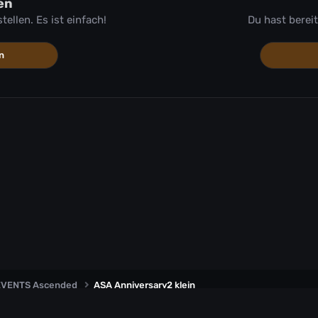
en
llen. Es ist einfach!
Du hast berei
n
 EVENTS Ascended
ASA Anniversary2 klein