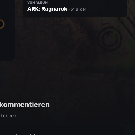
VOM ALBUM
ARK: Ragnarok
· 31 Bilder
u kommentieren
 können