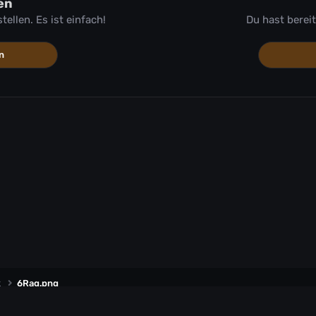
en
llen. Es ist einfach!
Du hast berei
n
k
6Rag.png