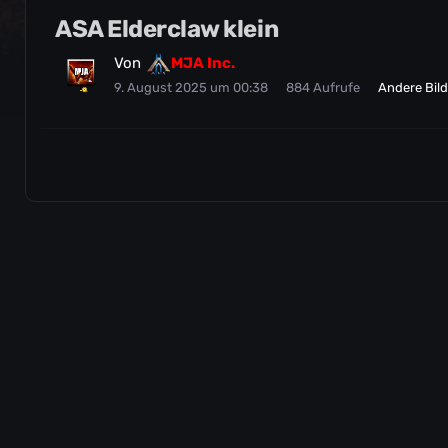
ASA Elderclaw klein
Von
MJA Inc.
9. August 2025 um 00:38
884 Aufrufe
Andere Bil