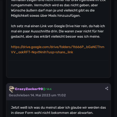
NPC nehmen dieselbe Route wie du.
rumgammeln. Vermutlich wird es das nicht geben, aber
Wünsche äußern darf man ja und vielleicht gibt es die
Möglichkeit sowas über Mods hinzuzufügen.
Also so ähnlich wie beim überladen, sodass die Dinos
sich langsamer bewegen obwohl sie noch 1/4 der
Ich setz mal einen Link von Google Drive hier rein, da hab ich
Ausdauer haben.
mal ein paar Ausschnitte drin. Die waren zwar nicht für hier
gedacht, aber das erklärt vielleicht besser was ich meine.
https://drive.google.com/drive/folders/1t666P_bGaNCThm
VV_ookRFT-NqvtNnih?usp=share_link
CrazyZocker90
144
Geschrieben
14. Mai 2023 um 11:02
Jetzt weiß ich was du meinst aber ich glaube wir werden das
in dieser Form wohl nicht bekommen aber abwarten.