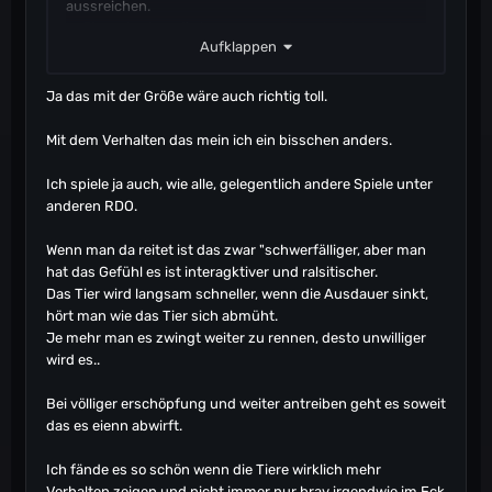
aussreichen.
In Eternal sahen die besser aus:
Eternal Alpha Raptor
Aufklappen
Außerdem würde es mich freuen wenn die Dinos auch
einmal unterschiedliche Größen haben sollte
Ja das mit der Größe wäre auch richtig toll.
technisch kein Problem darstellen.
Die großen Redwood Bäume sind ja auch alle
Mit dem Verhalten das mein ich ein bisschen anders.
unterschiedlich Groß zwischen 0,8 und 1,0 und
trotzdem passt an allen die Plattform dran.
Ich spiele ja auch, wie alle, gelegentlich andere Spiele unter
anderen RDO.
Ich habe es mir extra im Devkit angeschaut:
Wenn man da reitet ist das zwar "schwerfälliger, aber man
hat das Gefühl es ist interagktiver und ralsitischer.
Das Tier wird langsam schneller, wenn die Ausdauer sinkt,
Versteckten Inhalt anzeigen
hört man wie das Tier sich abmüht.
Je mehr man es zwingt weiter zu rennen, desto unwilliger
wird es..
z.B. die Wegfindung also die Dinos sollten auch wirklich
Bei völliger erschöpfung und weiter antreiben geht es soweit
den Weg den du gehst folgen wenn man an Bäumen
das es eienn abwirft.
vorbeigeht, dass die den gleichen Weg gehen und
nicht einfach den kürzesten Weg zu dir.
Ich fände es so schön wenn die Tiere wirklich mehr
Andere Spiele schaffen das ja auch problemlos und die
Verhalten zeigen und nicht immer nur brav irgendwie im Eck