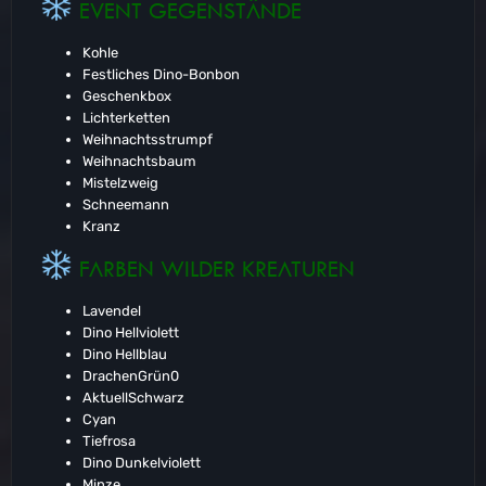
EVENT GEGENSTÄNDE
Kohle
Festliches Dino-Bonbon
Geschenkbox
Lichterketten
Weihnachtsstrumpf
Weihnachtsbaum
Mistelzweig
Schneemann
Kranz
FARBEN WILDER KREATUREN
Lavendel
Dino Hellviolett
Dino Hellblau
DrachenGrün0
AktuellSchwarz
Cyan
Tiefrosa
Dino Dunkelviolett
Minze