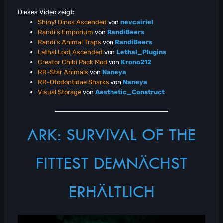
Dieses Video zeigt:
Shiny! Dinos Ascended
von
nevcairiel
Randi's Emporium
von
RandiBeers
Randi's Animal Traps
von
RandiBeers
Lethal Loot Ascended
von
Lethal_Plugins
Creator Chibi Pack Mod
von
Krono212
RR-Star Animals
von
Naneya
RR-Otodontidae Sharks
von
Naneya
Visual Storage
von
Aesthetic_Construct
ARK: SURVIVAL OF THE
FITTEST DEMNÄCHST
ERHÄLTLICH