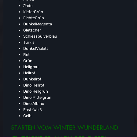
Jade
KieferGrün
FichteGrün
DunkelMagenta
Gletscher
Schiesspulverblau
Türkis
DunkelViolett
Rot
Grün
Hellgrau
Hellrot
Dunkelrot
Dino Hellrot
Dino Hellgrün
Dino Mittelgrün
Dino Albino
Fast-Weiß
Gelb
STARTEN VOM WINTER WUNDERLAND