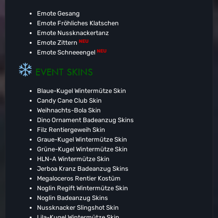
Emote Gesang
Emote Fröhliches Klatschen
Emote Nussknackertanz
NEU
Emote Zittern
NEU
Emote Schneeengel
EVENT SKINS
Blaue-Kugel Wintermütze Skin
Candy Cane Club Skin
Weihnachts-Bola Skin
Dino Ornament Badeanzug Skins
Filz Rentiergeweih Skin
Graue-Kugel Wintermütze Skin
Grüne-Kugel Wintermütze Skin
HLN-A Wintermütze Skin
Jerboa Kranz Badeanzug Skins
Megaloceros Rentier Kostüm
Noglin Regift Wintermütze Skin
Noglin Badeanzug Skins
Nussknacker Slingshot Skin
Lila-Kugel Wintermütze Skin