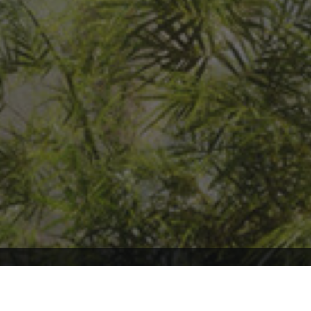
Willkommen auf ARK2.de, wo du stets auf dem neuesten Stand über
ARK2 und ARK: Survival Ascended bleibst! Tauche mit uns ein in die
faszinierende Welt von ARK, und sei immer bestens informiert über