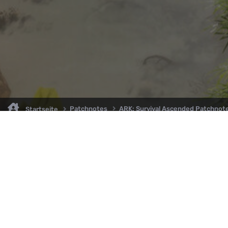
Patchnotes
ARK: Survival Ascended Patchnot
Startseite
Willkommen auf ARK2.de, wo du stets auf dem neuesten Stand über A
ARK: Survival Ascended bleibst! Tauche mit uns ein in die faszinierende 
ARK, und sei immer bestens informiert über die aktuellsten Patchnotes
News. Hier findest du eine leidenschaftliche Community, die sich geme
spannende Abenteuer begibt und sich über die Entwicklungen in ARK
austauscht. Verpasse keine wichtigen Updates mehr und sei Teil unser
Familie, in der Wissen geteilt und Abenteuer gemeinsam erlebt werden!