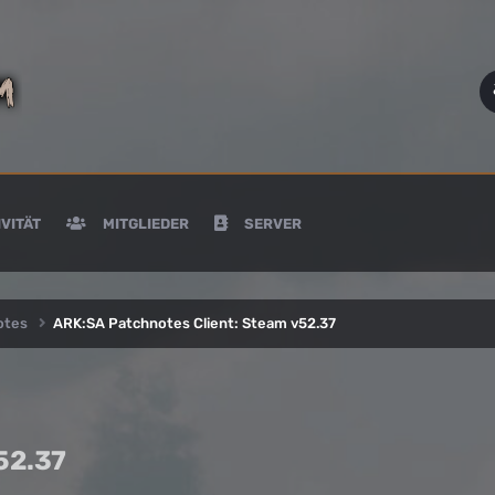
VITÄT
MITGLIEDER
SERVER
notes
ARK:SA Patchnotes Client: Steam v52.37
52.37