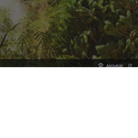
Aktivität
LINKS
PARTNER
Offizielle ARK Community
Partner werden
Roadmap ARK2
Roadmap ARK: Survival Acended
ARK2.de Status