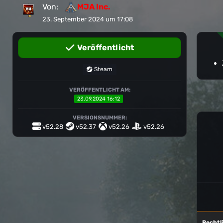
Von:
MJA Inc.
23. September 2024 um 17:08
Veröffentlicht
Steam
VERÖFFENTLICHT AM:
23.09.2024 16:12
VERSIONSNUMMER:
v52.28
v52.37
v52.26
v52.26
Rechtl