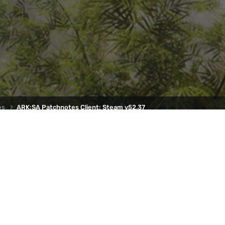
es
ARK:SA Patchnotes Client: Steam v52.37
RK2 und
INFORMATIONEN
Welt von
 und
Impressum
insam auf
Datenschutzbestimmungen
Community Regeln
er ARK-
Nutzungsbestimmungen
Cookie Einstellungen
Kontakt