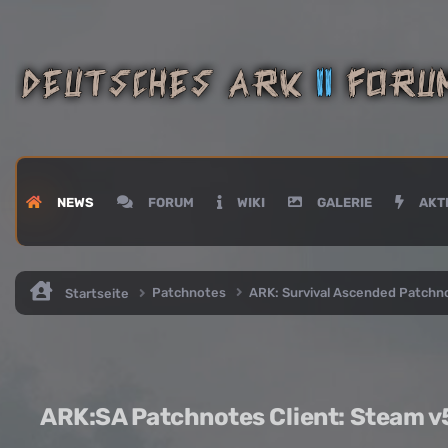
NEWS
FORUM
WIKI
GALERIE
AKTI
Patchnotes
ARK: Survival Ascended Patch
Startseite
ARK:SA Patchnotes Client: Steam v