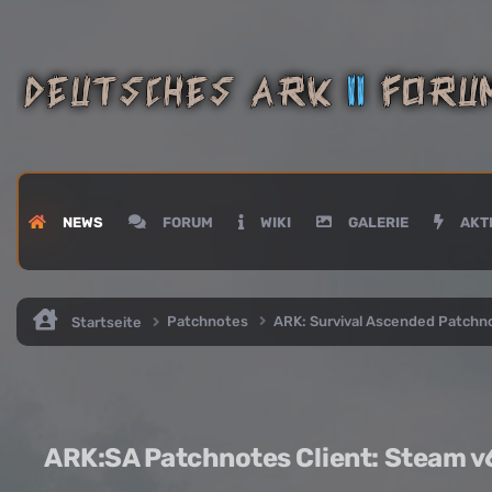
NEWS
FORUM
WIKI
GALERIE
AKTI
Patchnotes
ARK: Survival Ascended Patch
Startseite
ARK:SA Patchnotes Client: Steam v