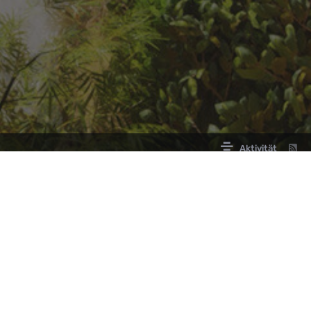
Aktivität
LINKS
PARTNER
Offizielle ARK Community
Partner werden
Roadmap ARK2
Roadmap ARK: Survival Acended
ARK2.de Status