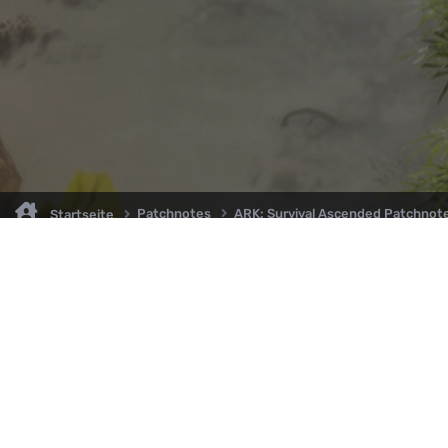
Patchnotes
ARK: Survival Ascended Patchnot
Startseite
Willkommen auf ARK2.de, wo du stets auf dem neuesten Stand über A
ARK: Survival Ascended bleibst! Tauche mit uns ein in die faszinierende 
ARK, und sei immer bestens informiert über die aktuellsten Patchnotes
News. Hier findest du eine leidenschaftliche Community, die sich geme
spannende Abenteuer begibt und sich über die Entwicklungen in ARK
austauscht. Verpasse keine wichtigen Updates mehr und sei Teil unser
Familie, in der Wissen geteilt und Abenteuer gemeinsam erlebt werden!