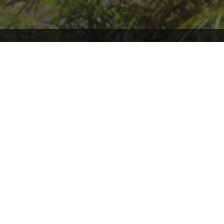
Willkommen auf ARK2.de, wo du stets auf dem neuesten Stand über
ARK2 und ARK: Survival Ascended bleibst! Tauche mit uns ein in die
faszinierende Welt von ARK, und sei immer bestens informiert über
die aktuellsten Patchnotes und News. Hier findest du eine
leidenschaftliche Community, die sich gemeinsam auf spannende
Abenteuer begibt und sich über die Entwicklungen in ARK
austauscht. Verpasse keine wichtigen Updates mehr und sei Teil
unserer ARK-Familie, in der Wissen geteilt und Abenteuer gemeinsam
erlebt werden!
Andere Inoffizielle Internationale ARK2/
ASA
Communities