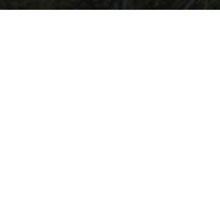
Willkommen auf ARK2.de, wo du stets auf dem neuesten Stand über
ARK2 und ARK: Survival Ascended bleibst! Tauche mit uns ein in die
faszinierende Welt von ARK, und sei immer bestens informiert über
die aktuellsten Patchnotes und News. Hier findest du eine
leidenschaftliche Community, die sich gemeinsam auf spannende
Abenteuer begibt und sich über die Entwicklungen in ARK
austauscht. Verpasse keine wichtigen Updates mehr und sei Teil
unserer ARK-Familie, in der Wissen geteilt und Abenteuer gemeinsam
erlebt werden!
Andere Inoffizielle Internationale ARK2/
ASA
Communities
INFORMATIONEN
Impressum