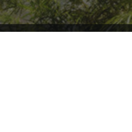
Willkommen auf ARK2.de, wo du stets auf dem neuesten Stand über
ARK2 und ARK: Survival Ascended bleibst! Tauche mit uns ein in die
faszinierende Welt von ARK, und sei immer bestens informiert über
die aktuellsten Patchnotes und News. Hier findest du eine
leidenschaftliche Community, die sich gemeinsam auf spannende
Abenteuer begibt und sich über die Entwicklungen in ARK
austauscht. Verpasse keine wichtigen Updates mehr und sei Teil
unserer ARK-Familie, in der Wissen geteilt und Abenteuer gemeinsam
erlebt werden!
Andere Inoffizielle Internationale ARK2/
ASA
Communities