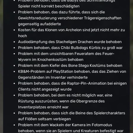
Problem behoben, dass die Babys des Schnitterkönigs
Spieler nicht korrekt beschädigten
Problem behoben, das dazu führte, dass sich die
Gewichtsreduzierung verschiedener Trägereigenschaften
gegenseitig aufaddierte
Kosten für das Klonen von Archelon sind jetzt nicht mehr zu
hoch
Audiodämpfung des Stacheligen Drachen wurde behoben
Problem behoben, dass Chibi Bulbdogs Kürbis zu groß war
Problem mit dem unsichtbaren Feueratem des Feuer-
Wyvern im Knochenkostüm behoben
Problem mit dem Kiefer des Bone Stego Kostüms behoben
KB&M-Problem auf PlayStation behoben, das das Ziehen von
Gegenständen im Inventar verhinderte
Problem behoben, dass die Raptor-Pin-Animation bei einigen
Clients nicht angezeigt wurde
Problem behoben, bei dem es nicht möglich war, eine
Rüstung auszurüsten, wenn die Obergrenze des
Inventarplatzes erreicht war
Problem behoben, dass sich die Beine des Spielercharakters
auf Flößen seltsam verbiegen
Problem mit dem Wackeln der Kamera im Fotomodus
behoben, wenn sie an Spielern und Kreaturen befestigt war