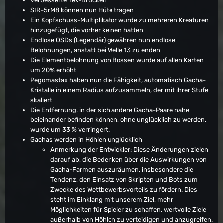
Verbesserte Tek-Brücken
SIR-5rM8 können nun Hüte tragen
Ein Kopfschuss-Multiplikator wurde zu mehreren Kreaturen
hinzugefügt, die vorher keinen hatten
Endlose OSDs (Legendär) gewähren nun endlose
Belohnungen, anstatt bei Welle 13 zu enden
Die Elementbelohnung von Bossen wurde auf allen Karten
um 20% erhöht
Pegomastax haben nun die Fähigkeit, automatisch Gacha-
Kristalle in einem Radius aufzusammeln, der mit ihrer Stufe
skaliert
Die Entfernung, in der sich andere Gacha-Paare nahe
beieinander befinden können, ohne unglücklich zu werden,
wurde um 33 % verringert.
Gachas werden in Höhlen unglücklich
Anmerkung der Entwickler: Diese Änderungen zielen
darauf ab, die Bedenken über die Auswirkungen von
Gacha-Farmen auszuräumen, insbesondere die
Tendenz, den Einsatz von Skripten und Bots zum
Zwecke des Wettbewerbsvorteils zu fördern. Dies
steht im Einklang mit unserem Ziel, mehr
Möglichkeiten für Spieler zu schaffen, wertvolle Ziele
außerhalb von Höhlen zu verteidigen und anzugreifen.