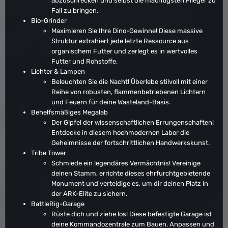
abzuschrecken und selbst die mächtigsten Flieger zu
Fall zu bringen.
Bio-Grinder
Maximieren Sie Ihre Dino-Gewinne! Diese massive
Struktur extrahiert jede letzte Ressource aus
organischem Futter und zerlegt es in wertvolles
Futter und Rohstoffe.
Lichter & Lampen
Beleuchten Sie die Nacht! Überlebe stilvoll mit einer
Reihe von robusten, flammenbetriebenen Lichtern
und Feuern für deine Wasteland-Basis.
Behelfsmäßiges Megalab
Der Gipfel der wissenschaftlichen Errungenschaften!
Entdecke in diesem hochmodernen Labor die
Geheimnisse der fortschrittlichen Handwerkskunst.
Tribe Tower
Schmiede ein legendäres Vermächtnis! Vereinige
deinen Stamm, errichte dieses ehrfurchtgebietende
Monument und verteidige es, um dir deinen Platz in
der ARK-Elite zu sichern.
BattleRig-Garage
Rüste dich und ziehe los! Diese befestigte Garage ist
deine Kommandozentrale zum Bauen, Anpassen und