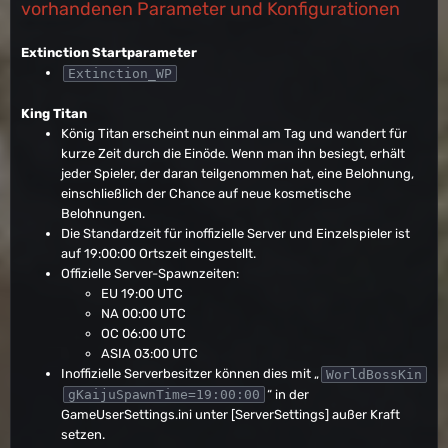
vorhandenen Parameter und Konfigurationen
Extinction Startparameter
Extinction_WP
King Titan
König Titan erscheint nun einmal am Tag und wandert für
kurze Zeit durch die Einöde. Wenn man ihn besiegt, erhält
jeder Spieler, der daran teilgenommen hat, eine Belohnung,
einschließlich der Chance auf neue kosmetische
Belohnungen.
Die Standardzeit für inoffizielle Server und Einzelspieler ist
auf 19:00:00 Ortszeit eingestellt.
Offizielle Server-Spawnzeiten:
EU 19:00 UTC
NA 00:00 UTC
OC 06:00 UTC
ASIA 03:00 UTC
Inoffizielle Serverbesitzer können dies mit „
WorldBossKin
“ in der
gKaijuSpawnTime=19:00:00
GameUserSettings.ini unter [ServerSettings] außer Kraft
setzen.