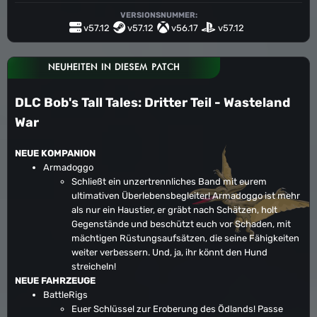
VERSIONSNUMMER:
v57.12
v57.12
v56.17
v57.12
NEUHEITEN IN DIESEM PATCH
DLC Bob's Tall Tales: Dritter Teil - Wasteland
War
NEUE KOMPANION
Armadoggo
Schließt ein unzertrennliches Band mit eurem
ultimativen Überlebensbegleiter! Armadoggo ist mehr
als nur ein Haustier, er gräbt nach Schätzen, holt
Gegenstände und beschützt euch vor Schaden, mit
mächtigen Rüstungsaufsätzen, die seine Fähigkeiten
weiter verbessern. Und, ja, ihr könnt den Hund
streicheln!
NEUE FAHRZEUGE
BattleRigs
Euer Schlüssel zur Eroberung des Ödlands! Passe