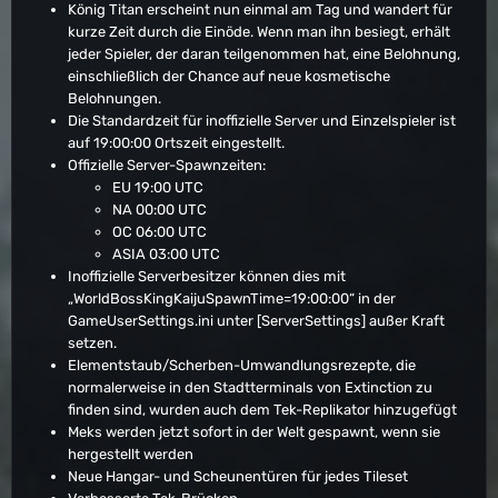
König Titan erscheint nun einmal am Tag und wandert für
kurze Zeit durch die Einöde. Wenn man ihn besiegt, erhält
jeder Spieler, der daran teilgenommen hat, eine Belohnung,
einschließlich der Chance auf neue kosmetische
Belohnungen.
Die Standardzeit für inoffizielle Server und Einzelspieler ist
auf 19:00:00 Ortszeit eingestellt.
Offizielle Server-Spawnzeiten:
EU 19:00 UTC
NA 00:00 UTC
OC 06:00 UTC
ASIA 03:00 UTC
Inoffizielle Serverbesitzer können dies mit
„WorldBossKingKaijuSpawnTime=19:00:00“ in der
GameUserSettings.ini unter [ServerSettings] außer Kraft
setzen.
Elementstaub/Scherben-Umwandlungsrezepte, die
normalerweise in den Stadtterminals von Extinction zu
finden sind, wurden auch dem Tek-Replikator hinzugefügt
Meks werden jetzt sofort in der Welt gespawnt, wenn sie
hergestellt werden
Neue Hangar- und Scheunentüren für jedes Tileset