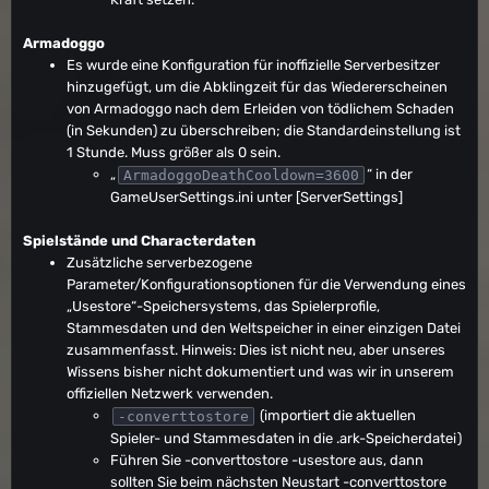
Armadoggo
Es wurde eine Konfiguration für inoffizielle Serverbesitzer
hinzugefügt, um die Abklingzeit für das Wiedererscheinen
von Armadoggo nach dem Erleiden von tödlichem Schaden
(in Sekunden) zu überschreiben; die Standardeinstellung ist
1 Stunde. Muss größer als 0 sein.
„
“ in der
ArmadoggoDeathCooldown=3600
GameUserSettings.ini unter [ServerSettings]
Spielstände und Characterdaten
Zusätzliche serverbezogene
Parameter/Konfigurationsoptionen für die Verwendung eines
„Usestore“-Speichersystems, das Spielerprofile,
Stammesdaten und den Weltspeicher in einer einzigen Datei
zusammenfasst. Hinweis: Dies ist nicht neu, aber unseres
Wissens bisher nicht dokumentiert und was wir in unserem
offiziellen Netzwerk verwenden.
(importiert die aktuellen
-converttostore
Spieler- und Stammesdaten in die .ark-Speicherdatei)
Führen Sie -converttostore -usestore aus, dann
sollten Sie beim nächsten Neustart -converttostore