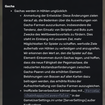
Gacha
Gachas werden in Höhlen unglücklich
Anmerkung der Entwickler: Diese Änderungen zielen
darauf ab, die Bedenken über die Auswirkungen von
Gacha-Farmen auszuräumen, insbesondere die
Tendenz, den Einsatz von Skripten und Bots zum
Zwecke des Wettbewerbsvorteils zu fördern. Dies
steht im Einklang mit unserem Ziel, mehr
Möglichkeiten für Spieler zu schaffen, wertvolle Ziele
außerhalb von Höhlen zu verteidigen und anzugreifen.
Wir erkennen den Wert an, den die Spieler auf das
Element-Einkommen durch Gachas legen, und hoffen,
dass die neue Fähigkeit der Pegomastaxe, die
reduzierten Abstandsanforderungen zwischen
Gacha-Paaren und die erhöhten Element-
Belohnungen von Bossen auf allen Karten dazu
beitragen werden, das erhöhte Risiko der
Aufrechterhaltung von Gacha-Farmen auszugleichen.
Inoffizielle Serverbesitzer können dies mit „
ForceGa
“ in der
chaUnhappyInCaves=false
GameUserSettings.ini unter [ServerSettings] außer
Kraft setzen.