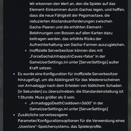
Wir erkennen den Wert an, den die Spieler auf das
Element-Einkommen durch Gachas legen, und hoffen,
dass die neue Fähigkeit der Pegomastaxe, die
reduzierten Abstandsanforderungen zwischen
Gacha-Paaren und die erhöhten Element-
Belohnungen von Bossen auf allen Karten dazu
beitragen werden, das erhöhte Risiko der
Aufrechterhaltung von Gacha-Farmen auszugleichen.
Inoffizielle Serverbesitzer können dies mit
„ForceGachaUnhappyInCaves=false“ in der
GameUserSettings.ini unter [ServerSettings] außer
Kraft setzen.
Es wurde eine Konfiguration für inoffizielle Serverbesitzer
hinzugefügt, um die Abklingzeit für das Wiedererscheinen
von Armadoggo nach dem Erleiden von tödlichem Schaden
(in Sekunden) zu überschreiben; die Standardeinstellung ist
1 Stunde. Muss größer als 0 sein.
„ArmadoggoDeathCooldown=3600“ in der
GameUserSettings.ini unter [ServerSettings]
Zusätzliche serverbezogene
Parameter/Konfigurationsoptionen für die Verwendung eines
„Usestore“-Speichersystems, das Spielerprofile,