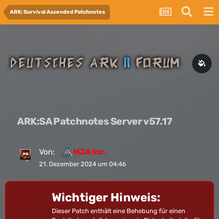
ARK: Survival Ascended Patchnotes
ARK:SA Patchnotes Server v57.17
Von:
MJA Inc.
21. Dezember 2024 um 04:46
Wichtiger Hinweis:
Dieser Patch enthält eine Behebung für einen