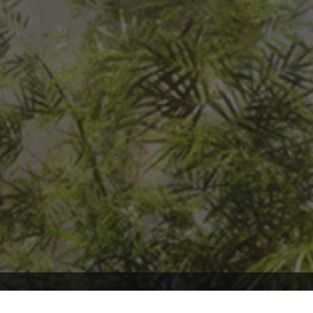
Willkommen auf ARK2.de, wo du stets auf dem neuesten Stand über
ARK2 und ARK: Survival Ascended bleibst! Tauche mit uns ein in die