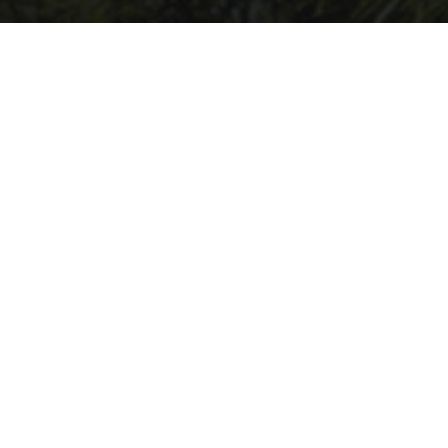
Willkommen auf ARK2.de, wo du stets auf dem neuesten Stand über
ARK2 und ARK: Survival Ascended bleibst! Tauche mit uns ein in die
faszinierende Welt von ARK, und sei immer bestens informiert über
die aktuellsten Patchnotes und News. Hier findest du eine
leidenschaftliche Community, die sich gemeinsam auf spannende
Abenteuer begibt und sich über die Entwicklungen in ARK
austauscht. Verpasse keine wichtigen Updates mehr und sei Teil
unserer ARK-Familie, in der Wissen geteilt und Abenteuer gemeinsam
erlebt werden!
Andere Inoffizielle Internationale ARK2/
ASA
Communities
INFORMATIONEN
Impressum