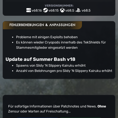
VERSIONSNUMMER:
v68.16
v68.15
v68.5
v68.5
FEHLERBEHEBUNGEN & ANPASSUNGEN
Probleme mit einigen Exploits behoben
Es können wieder Cryopods innerhalb des TekShields für
Stammesmitglieder eingesetzt werden
Update auf Summer Bash v18
Spawns von Slidy 'N Slippery Kairuku erhöht
Anzahl von Belohnungen pro Slidy 'N Slippery Kairuku erhöht
Für sofortige Informationen über Patchnotes und News.
Ohne
Zensur oder Warten auf Freischaltung...