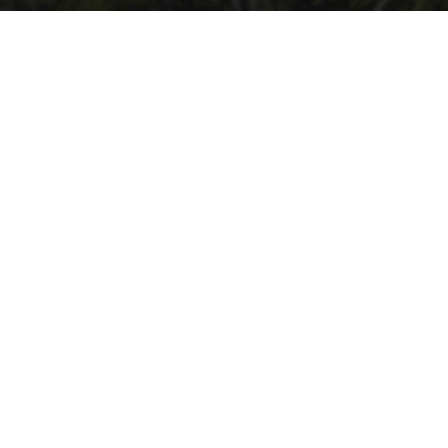
Willkommen auf ARK2.de, wo du stets auf dem neuesten Stand über
ARK2 und ARK: Survival Ascended bleibst! Tauche mit uns ein in die
faszinierende Welt von ARK, und sei immer bestens informiert über
die aktuellsten Patchnotes und News. Hier findest du eine
leidenschaftliche Community, die sich gemeinsam auf spannende
Abenteuer begibt und sich über die Entwicklungen in ARK
austauscht. Verpasse keine wichtigen Updates mehr und sei Teil
unserer ARK-Familie, in der Wissen geteilt und Abenteuer gemeinsam
erlebt werden!
Andere Inoffizielle Internationale ARK2/
ASA
Communities
INFORMATIONEN
Impressum